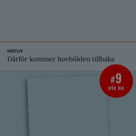
HÄSTLIV
Därför kommer hovbölden tillbaka
9
#
ute nu