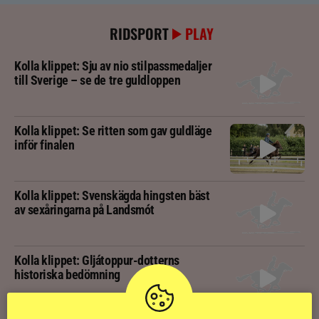
RIDSPORT
PLAY
Kolla klippet: Sju av nio stilpassmedaljer
till Sverige – se de tre guldloppen
Kolla klippet: Se ritten som gav guldläge
inför finalen
Kolla klippet: Svenskägda hingsten bäst
av sexåringarna på Landsmót
Kolla klippet: Gljátoppur-dotterns
historiska bedömning