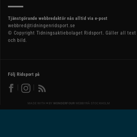
Tjänstgörande webbredaktör nås alltid via e-post
webbred@tidningenridsport.se
© Copyright Tidningsaktiebolaget Ridsport. Gäller all text
och bild.
Följ Ridsport på
MADE WITH ♥ BY
WONDERFOUR
WEBBYRÅ STOCKHOLM