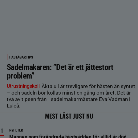
HÄSTÄGARTIPS
Sadelmakaren: ”Det är ett jättestort
problem”
Utrustningskoll
Äkta ull är trevligare för hästen än syntet
– och sadeln bör kollas minst en gång om året. Det är
två av tipsen från sadelmakarmästare Eva Vadman i
Luleå.
MEST LÄST JUST NU
NYHETER
Mannen som förändrade hästvärlden för alltid är död