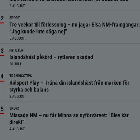
3 AUGUSTI
SPORT
Tre veckor till förlossning – nu jagar Elsa NM-framgångar:
”Jag kunde inte säga nej”
5 AUGUSTI
NYHETER
Islandshäst påkörd – ryttaren skadad
30 JULI
TRÄNINGSTIPS
Ridsport Play – Träna din islandshäst från marken för
styrka och balans
3 AUGUSTI
SPORT
Missade NM – nu får Minna se nyförvärvet: ”Blev kär
direkt”
4 AUGUSTI