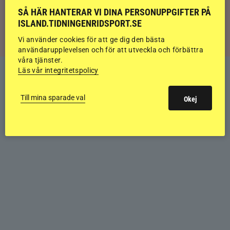
Svensk bakom världens högst bedömda
SÅ HÄR HANTERAR VI DINA PERSONUPPGIFTER PÅ
islandshäst
ISLAND.TIDNINGENRIDSPORT.SE
Vi använder cookies för att ge dig den bästa
användarupplevelsen och för att utveckla och förbättra
våra tjänster.
Läs vår integritetspolicy
Till mina sparade val
Okej