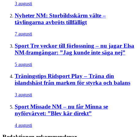
3 augusti
Nyheter
NM: Storbildsskärm välte –
tävlingarna avbröts tillfälligt
7 augusti
Sport
Tre veckor till förlossning – nu jagar Elsa
NM-framgångar: ”Jag kunde inte säga nej”
5 augusti
Träningstips
Ridsport Play – Träna din
islandshäst från marken för styrka och balans
3 augusti
Sport
Missade NM – nu får Minna se
nyförvärvet: ”Blev kär direkt”
4 augusti
Redaktionen rekommenderar