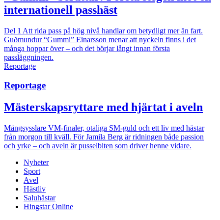
internationell passhäst
Del 1
Att rida pass på hög nivå handlar om betydligt mer än fart.
Guðmundur “Gummi” Einarsson menar att nyckeln finns i det
många hoppar över – och det börjar långt innan första
passläggningen.
Reportage
Reportage
Mästerskapsryttare med hjärtat i aveln
Mångsysslare
VM-finaler, otaliga SM-guld och ett liv med hästar
från morgon till kväll. För Jamila Berg är ridningen både passion
och yrke – och aveln är pusselbiten som driver henne vidare.
Nyheter
Sport
Avel
Hästliv
Saluhästar
Hingstar Online