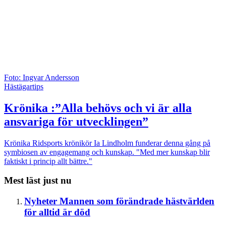
Foto: Ingvar Andersson
Hästägartips
Krönika :”Alla behövs och vi är alla
ansvariga för utvecklingen”
Krönika
Ridsports krönikör Ia Lindholm funderar denna gång på
symbiosen av engagemang och kunskap. "Med mer kunskap blir
faktiskt i princip allt bättre."
Mest läst just nu
Nyheter
Mannen som förändrade hästvärlden
för alltid är död