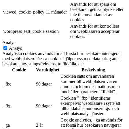
Används för att spara om
besökaren gett samtycke eller
viewed_cookie_policy
11 månader
inte till användandet av
cookies.
Används för att kontrollera
wordpress_test_cookie
session
om webbläsaren accepterar
cookies.
Analys
Analys
Analytiska cookies används för att förstå hur besökare interagerar
med webbplatsen. Dessa cookies hjälper oss med data kring antal
besökare, avvisningsfrekvens, trafikkälla, etc.
Cookie
Varaktighet
Beskrivning
Cookien sätts om användaren
kommer till webbplatsen via en
_fbc
90 dagar
annons och om destinationsurlen
innehåller parametern "fbclid".
Cookien ”_fbp” identifierar
exempelvis webbläsare i syfte att
_fbp
90 dagar
tillhandahålla annonserings- och
webbplatsanalystjänster.
Google analytics, _ga används för
_ga
2 år
att förstå hur besökaren navigerar