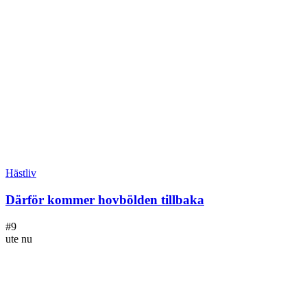
Hästliv
Därför kommer hovbölden tillbaka
#
9
ute nu