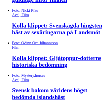
Foto: Nicki Pfau
Avel, Film
Kolla klippet: Svenskägda hingsten
bäst av sexåringarna på Landsmót
Foto: Óðinn Örn Jóhannsson
Film
Kolla klippet: Gljátoppur-dotterns
historiska bedömning
Foto: Mystery.horses
Avel, Film
Svensk bakom världens högst
bedömda islandshäst