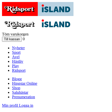
Töm varukorgen
0
Nyheter
Sport
Avel
Hästliv
Play
Ridsport
Blogg
Hingstar Online
Shop
Saluhästar
Prenumeration
Min profil
Logga in