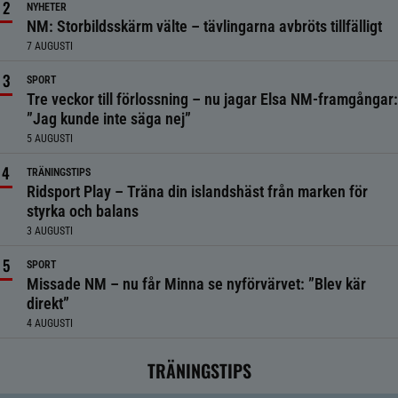
NYHETER
NM: Storbildsskärm välte – tävlingarna avbröts tillfälligt
7 AUGUSTI
SPORT
Tre veckor till förlossning – nu jagar Elsa NM-framgångar:
”Jag kunde inte säga nej”
5 AUGUSTI
TRÄNINGSTIPS
Ridsport Play – Träna din islandshäst från marken för
styrka och balans
3 AUGUSTI
SPORT
Missade NM – nu får Minna se nyförvärvet: ”Blev kär
direkt”
4 AUGUSTI
TRÄNINGSTIPS