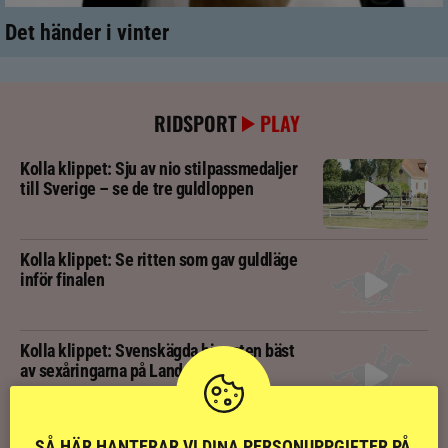
Det händer i vinter
RIDSPORT
PLAY
Kolla klippet: Sju av nio stilpassmedaljer
till Sverige – se de tre guldloppen
Kolla klippet: Se ritten som gav guldläge
inför finalen
Kolla klippet: Svenskägda hingsten bäst
av sexåringarna på Landsmót
Kolla klippet: Gljátoppur-dotterns
SÅ HÄR HANTERAR VI DINA PERSONUPPGIFTER PÅ