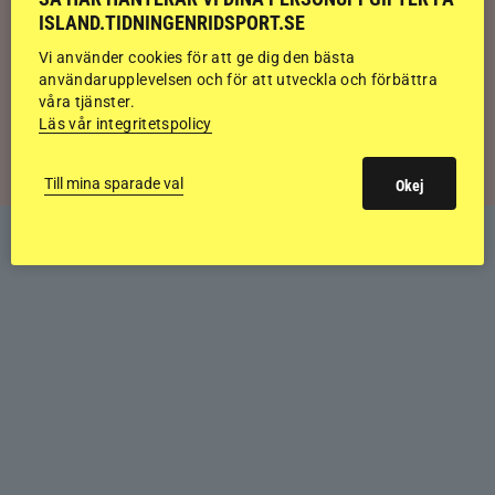
historiska bedömning
ISLAND.TIDNINGENRIDSPORT.SE
Vi använder cookies för att ge dig den bästa
användarupplevelsen och för att utveckla och förbättra
Svensk bakom världens högst bedömda
våra tjänster.
islandshäst
Läs vår integritetspolicy
Till mina sparade val
Okej