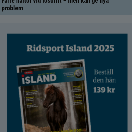
Färre hältor vid lösdrift – men kan ge nya
problem