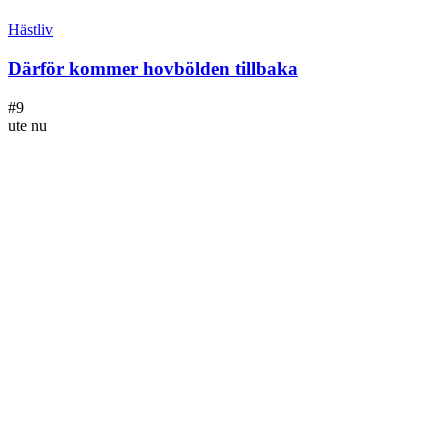
Hästliv
Därför kommer hovbölden tillbaka
#
9
ute nu