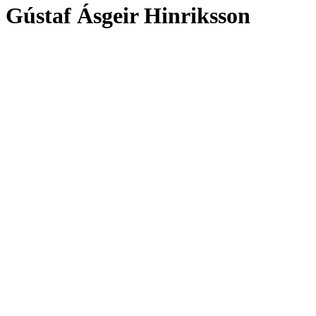
Gústaf Ásgeir Hinriksson