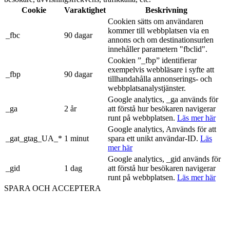
Cookie
Varaktighet
Beskrivning
Cookien sätts om användaren
kommer till webbplatsen via en
_fbc
90 dagar
annons och om destinationsurlen
innehåller parametern "fbclid".
Cookien ”_fbp” identifierar
exempelvis webbläsare i syfte att
_fbp
90 dagar
tillhandahålla annonserings- och
webbplatsanalystjänster.
Google analytics, _ga används för
_ga
2 år
att förstå hur besökaren navigerar
runt på webbplatsen.
Läs mer här
Google analytics, Används för att
_gat_gtag_UA_*
1 minut
spara ett unikt användar-ID.
Läs
mer här
Google analytics, _gid används för
_gid
1 dag
att förstå hur besökaren navigerar
runt på webbplatsen.
Läs mer här
SPARA OCH ACCEPTERA