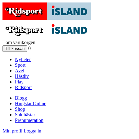
Töm varukorgen
0
Nyheter
Sport
Avel
Hästliv
Play
Ridsport
Blogg
Hingstar Online
Shop
Saluhästar
Prenumeration
Min profil
Logga in