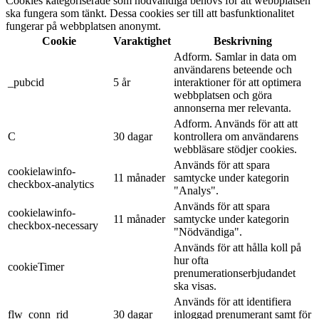
Cookies kategoriserade som nödvändiga behövs för att webbplatsen
ska fungera som tänkt. Dessa cookies ser till att basfunktionalitet
fungerar på webbplatsen anonymt.
Cookie
Varaktighet
Beskrivning
Adform. Samlar in data om
användarens beteende och
_pubcid
5 år
interaktioner för att optimera
webbplatsen och göra
annonserna mer relevanta.
Adform. Används för att att
C
30 dagar
kontrollera om användarens
webbläsare stödjer cookies.
Används för att spara
cookielawinfo-
11 månader
samtycke under kategorin
checkbox-analytics
"Analys".
Används för att spara
cookielawinfo-
11 månader
samtycke under kategorin
checkbox-necessary
"Nödvändiga".
Används för att hålla koll på
hur ofta
cookieTimer
prenumerationserbjudandet
ska visas.
Används för att identifiera
flw_conn_rid
30 dagar
inloggad prenumerant samt för