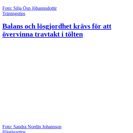
Foto: Silja Ösp Jóhannsdottir
Träningstips
Balans och lösgjordhet krävs för att
övervinna travtakt i tölten
Foto: Sandra Nordin Johansson
Hästägartips