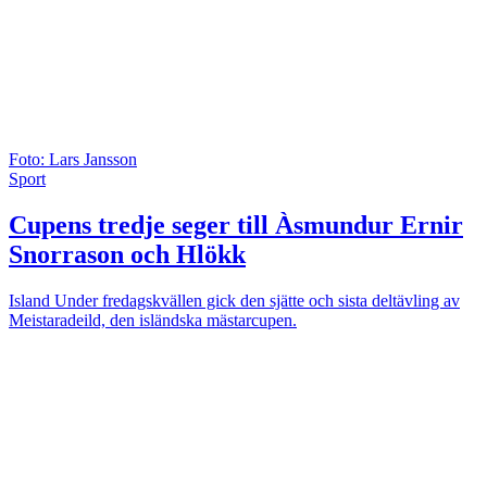
Foto: Lars Jansson
Sport
Cupens tredje seger till Àsmundur Ernir
Snorrason och Hlökk
Island
Under fredagskvällen gick den sjätte och sista deltävling av
Meistaradeild, den isländska mästarcupen.