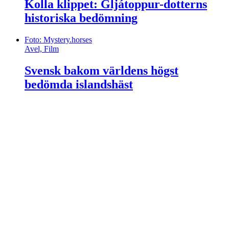
Kolla klippet: Gljátoppur-dotterns
historiska bedömning
Foto: Mystery.horses
Avel, Film
Svensk bakom världens högst
bedömda islandshäst