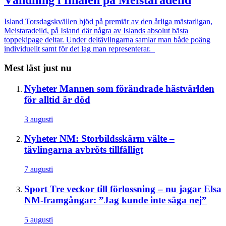
Island
Torsdagskvällen bjöd på premiär av den årliga mästarligan,
Meistaradeild, på Island där några av Islands absolut bästa
toppekipage deltar. Under deltävlingarna samlar man både poäng
individuellt samt för det lag man representerar.
Mest läst just nu
Nyheter
Mannen som förändrade hästvärlden
för alltid är död
3 augusti
Nyheter
NM: Storbildsskärm välte –
tävlingarna avbröts tillfälligt
7 augusti
Sport
Tre veckor till förlossning – nu jagar Elsa
NM-framgångar: ”Jag kunde inte säga nej”
5 augusti