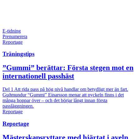
E-tidning
Prenumerera
Reportage
Träningstips
”Gummi” berättar: Första stegen mot en
internationell passhäst
Del 1
Att rida pass på hög nivå handlar om betydligt mer än fart.
Guðmundur “Gummi” Einarsson menar att nyckeln finns i det
många hoppar över – och det börjar långt innan första
passläggningen.
Reportage
Reportage
Mästerskapsryttare med hjärtat i aveln