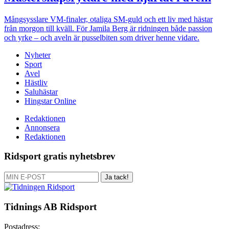
Mångsysslare
VM-finaler, otaliga SM-guld och ett liv med hästar
från morgon till kväll. För Jamila Berg är ridningen både passion
och yrke – och aveln är pusselbiten som driver henne vidare.
Nyheter
Sport
Avel
Hästliv
Saluhästar
Hingstar Online
Redaktionen
Annonsera
Redaktionen
Ridsport gratis nyhetsbrev
Ja tack!
Tidnings AB Ridsport
Postadress: