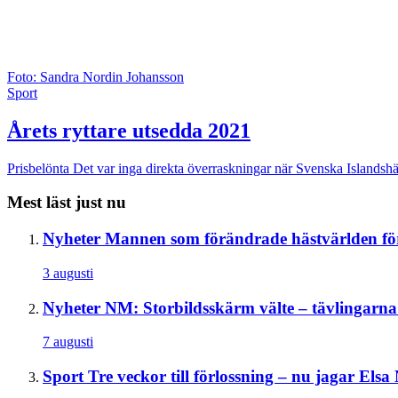
Foto: Sandra Nordin Johansson
Sport
Årets ryttare utsedda 2021
Prisbelönta
Det var inga direkta överraskningar när Svenska Islandshä
Mest läst just nu
Nyheter
Mannen som förändrade hästvärlden för
3 augusti
Nyheter
NM: Storbildsskärm välte – tävlingarna a
7 augusti
Sport
Tre veckor till förlossning – nu jagar El