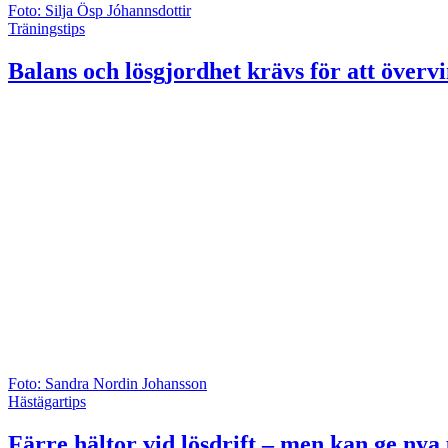
Foto: Silja Ösp Jóhannsdottir
Träningstips
Balans och lösgjordhet krävs för att övervi
Foto: Sandra Nordin Johansson
Hästägartips
Färre hältor vid lösdrift – men kan ge ny