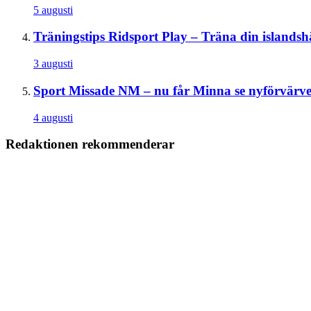
5 augusti
Träningstips
Ridsport Play – Träna din islandsh
3 augusti
Sport
Missade NM – nu får Minna se nyförvärvet
4 augusti
Redaktionen rekommenderar