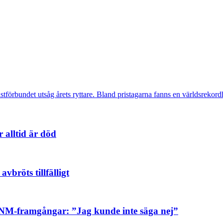
stförbundet utsåg årets ryttare. Bland pristagarna fanns en världsreko
 alltid är död
vbröts tillfälligt
sa NM-framgångar: ”Jag kunde inte säga nej”