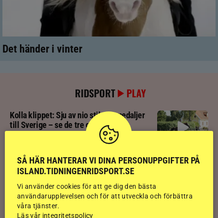
Det händer i vinter
RIDSPORT
PLAY
Kolla klippet: Sju av nio stilpassmedaljer
till Sverige – se de tre guldloppen
Kolla klippet: Se ritten som gav guldläge
SÅ HÄR HANTERAR VI DINA PERSONUPPGIFTER PÅ
inför finalen
ISLAND.TIDNINGENRIDSPORT.SE
Vi använder cookies för att ge dig den bästa
användarupplevelsen och för att utveckla och förbättra
Kolla klippet: Svenskägda hingsten bäst
våra tjänster.
av sexåringarna på Landsmót
Läs vår integritetspolicy