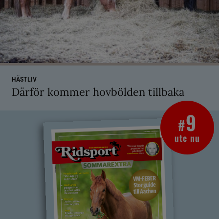
HÄSTLIV
Därför kommer hovbölden tillbaka
9
#
ute nu