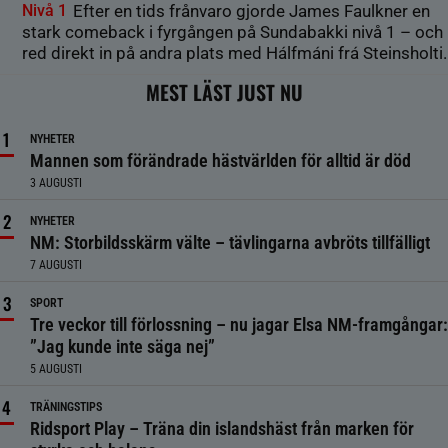
Nivå 1
Efter en tids frånvaro gjorde James Faulkner en
stark comeback i fyrgången på Sundabakki nivå 1 – och
red direkt in på andra plats med Hálfmáni frá Steinsholti.
MEST LÄST JUST NU
NYHETER
Mannen som förändrade hästvärlden för alltid är död
3 AUGUSTI
NYHETER
NM: Storbildsskärm välte – tävlingarna avbröts tillfälligt
7 AUGUSTI
SPORT
Tre veckor till förlossning – nu jagar Elsa NM-framgångar:
”Jag kunde inte säga nej”
5 AUGUSTI
TRÄNINGSTIPS
Ridsport Play – Träna din islandshäst från marken för