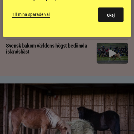
Till mina sparade val
Okej
Kolla klippet: Gljátoppur-dotterns
historiska bedömning
Svensk bakom världens högst bedömda
islandshäst