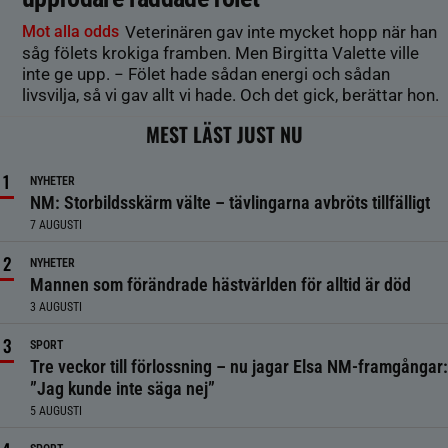
Mot alla odds
Veterinären gav inte mycket hopp när han
såg fölets krokiga framben. Men Birgitta Valette ville
inte ge upp. − Fölet hade sådan energi och sådan
livsvilja, så vi gav allt vi hade. Och det gick, berättar hon.
MEST LÄST JUST NU
NYHETER
NM: Storbildsskärm välte – tävlingarna avbröts tillfälligt
7 AUGUSTI
NYHETER
Mannen som förändrade hästvärlden för alltid är död
3 AUGUSTI
SPORT
Tre veckor till förlossning – nu jagar Elsa NM-framgångar:
”Jag kunde inte säga nej”
5 AUGUSTI