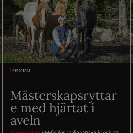
REPORTAGE
Mästerskapsryttar
e med hjärtat i
aveln
VM-finaler, otaliga SM-guld och ett
Mångsysslare