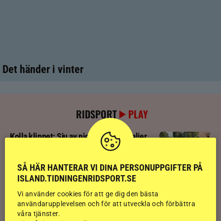
Det händer i vinter
RIDSPORT
PLAY
Kolla klippet: Sju av nio stilpassmedaljer
till Sverige – se de tre guldloppen
SÅ HÄR HANTERAR VI DINA PERSONUPPGIFTER PÅ
ISLAND.TIDNINGENRIDSPORT.SE
Kolla klippet: Se ritten som gav guldläge
inför finalen
Vi använder cookies för att ge dig den bästa
användarupplevelsen och för att utveckla och förbättra
våra tjänster.