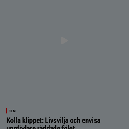
FILM
Kolla klippet: Livsvilja och envisa
uppfödare räddade fölet