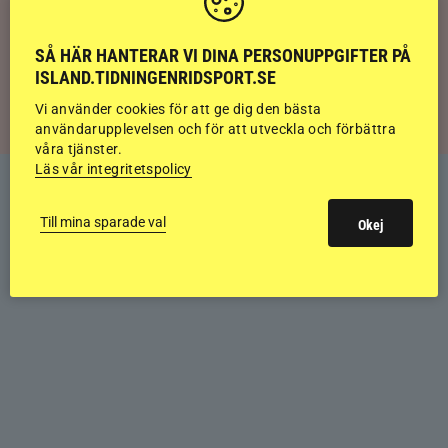
Kolla klippet: Betessläppet som ger
SÅ HÄR HANTERAR VI DINA PERSONUPPGIFTER PÅ
sommarfeeling
ISLAND.TIDNINGENRIDSPORT.SE
Vi använder cookies för att ge dig den bästa
användarupplevelsen och för att utveckla och förbättra
våra tjänster.
Läs vår integritetspolicy
Till mina sparade val
Okej