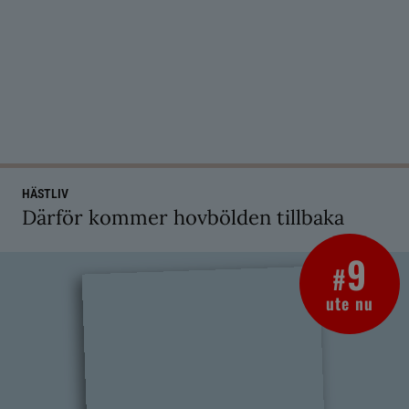
HÄSTLIV
Därför kommer hovbölden tillbaka
9
#
ute nu