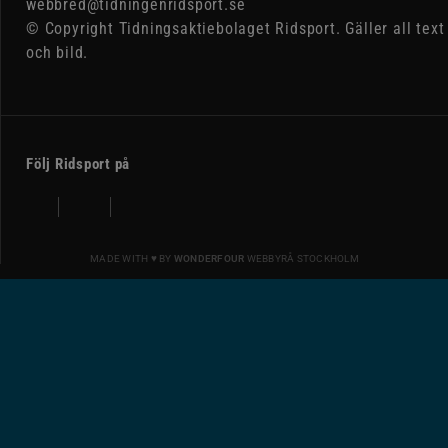
webbred@tidningenridsport.se
© Copyright Tidningsaktiebolaget Ridsport. Gäller all text
och bild.
Följ Ridsport på
MADE WITH ♥ BY
WONDERFOUR
WEBBYRÅ STOCKHOLM