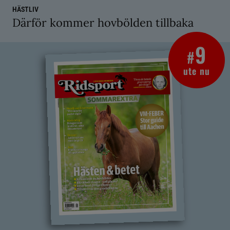
HÄSTLIV
Därför kommer hovbölden tillbaka
9
#
ute nu