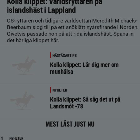
Kolla klippet: Världsryttaren på
islandshäst i Lappland
OS-ryttaren och tidigare världsettan Meredith Michaels-
Beerbaum slog till på ett snöklätt nyårsfirande i Norden.
Givetvis passade hon på att rida islandshäst. Spana in
det härliga klippet här.
HÄSTÄGARTIPS
Kolla klippet: Lär dig mer om
munhälsa
NYHETER
Kolla klippet: Så såg det ut på
Landsmót -78
MEST LÄST JUST NU
NYHETER