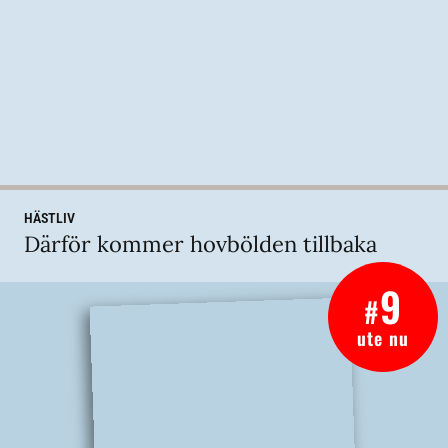
HÄSTLIV
Därför kommer hovbölden tillbaka
9
#
ute nu