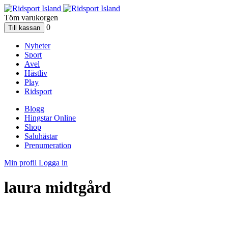
Töm varukorgen
0
Nyheter
Sport
Avel
Hästliv
Play
Ridsport
Blogg
Hingstar Online
Shop
Saluhästar
Prenumeration
Min profil
Logga in
laura midtgård