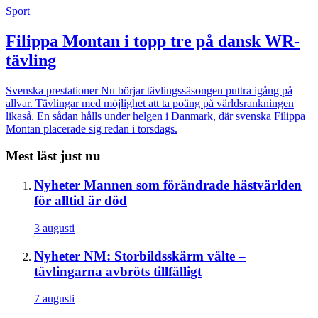
Sport
Filippa Montan i topp tre på dansk WR-
tävling
Svenska prestationer
Nu börjar tävlingssäsongen puttra igång på
allvar. Tävlingar med möjlighet att ta poäng på världsrankningen
likaså. En sådan hålls under helgen i Danmark, där svenska Filippa
Montan placerade sig redan i torsdags.
Mest läst just nu
Nyheter
Mannen som förändrade hästvärlden
för alltid är död
3 augusti
Nyheter
NM: Storbildsskärm välte –
tävlingarna avbröts tillfälligt
7 augusti