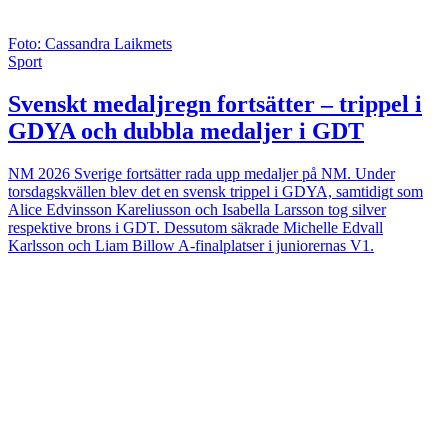
Foto: Cassandra Laikmets
Sport
Svenskt medaljregn fortsätter – trippel i
GDYA och dubbla medaljer i GDT
NM 2026
Sverige fortsätter rada upp medaljer på NM. Under
torsdagskvällen blev det en svensk trippel i GDYA, samtidigt som
Alice Edvinsson Kareliusson och Isabella Larsson tog silver
respektive brons i GDT. Dessutom säkrade Michelle Edvall
Karlsson och Liam Billow A-finalplatser i juniorernas V1.