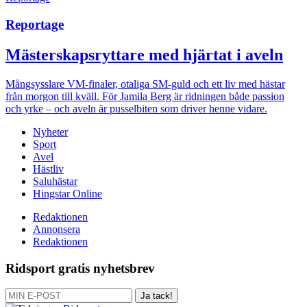
Reportage
Mästerskapsryttare med hjärtat i aveln
Mångsysslare
VM-finaler, otaliga SM-guld och ett liv med hästar
från morgon till kväll. För Jamila Berg är ridningen både passion
och yrke – och aveln är pusselbiten som driver henne vidare.
Nyheter
Sport
Avel
Hästliv
Saluhästar
Hingstar Online
Redaktionen
Annonsera
Redaktionen
Ridsport gratis nyhetsbrev
Ja tack!