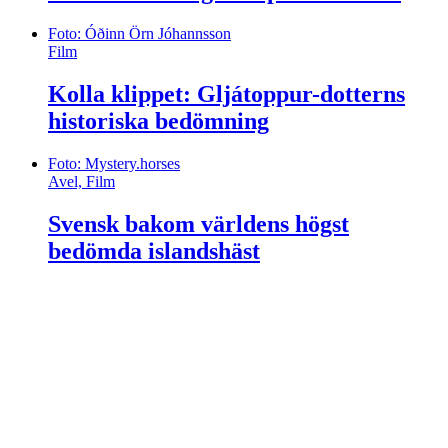
Foto: Óðinn Örn Jóhannsson
Film
Kolla klippet: Gljátoppur-dotterns
historiska bedömning
Foto: Mystery.horses
Avel, Film
Svensk bakom världens högst
bedömda islandshäst