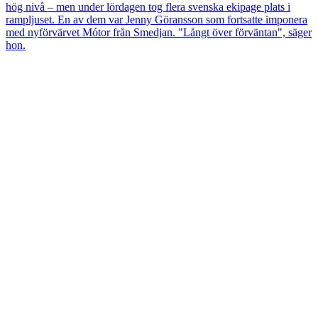
hög nivå – men under lördagen tog flera svenska ekipage plats i
rampljuset. En av dem var Jenny Göransson som fortsatte imponera
med nyförvärvet Mótor från Smedjan. "Långt över förväntan", säger
hon.