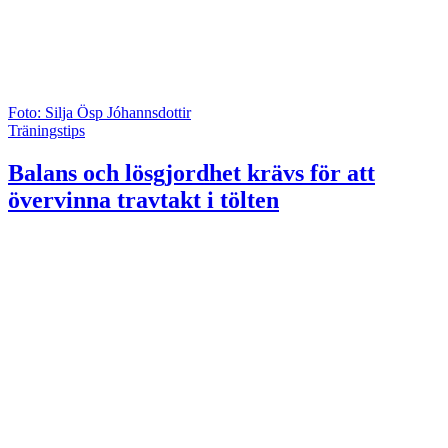
Foto: Silja Ösp Jóhannsdottir
Träningstips
Balans och lösgjordhet krävs för att
övervinna travtakt i tölten