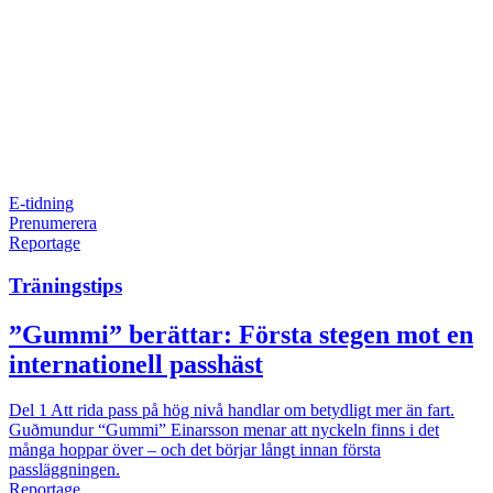
E-tidning
Prenumerera
Reportage
Träningstips
”Gummi” berättar: Första stegen mot en
internationell passhäst
Del 1
Att rida pass på hög nivå handlar om betydligt mer än fart.
Guðmundur “Gummi” Einarsson menar att nyckeln finns i det
många hoppar över – och det börjar långt innan första
passläggningen.
Reportage