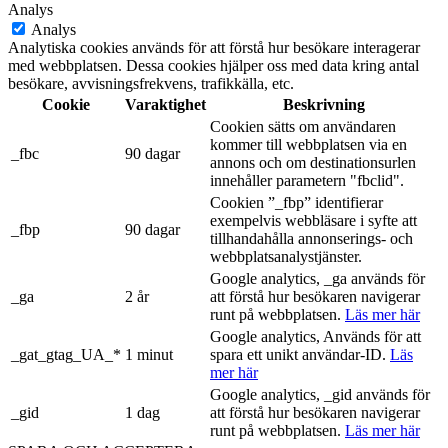
Analys
Analys
Analytiska cookies används för att förstå hur besökare interagerar
med webbplatsen. Dessa cookies hjälper oss med data kring antal
besökare, avvisningsfrekvens, trafikkälla, etc.
Cookie
Varaktighet
Beskrivning
Cookien sätts om användaren
kommer till webbplatsen via en
_fbc
90 dagar
annons och om destinationsurlen
innehåller parametern "fbclid".
Cookien ”_fbp” identifierar
exempelvis webbläsare i syfte att
_fbp
90 dagar
tillhandahålla annonserings- och
webbplatsanalystjänster.
Google analytics, _ga används för
_ga
2 år
att förstå hur besökaren navigerar
runt på webbplatsen.
Läs mer här
Google analytics, Används för att
_gat_gtag_UA_*
1 minut
spara ett unikt användar-ID.
Läs
mer här
Google analytics, _gid används för
_gid
1 dag
att förstå hur besökaren navigerar
runt på webbplatsen.
Läs mer här