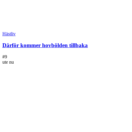
Hästliv
Därför kommer hovbölden tillbaka
#
9
ute nu