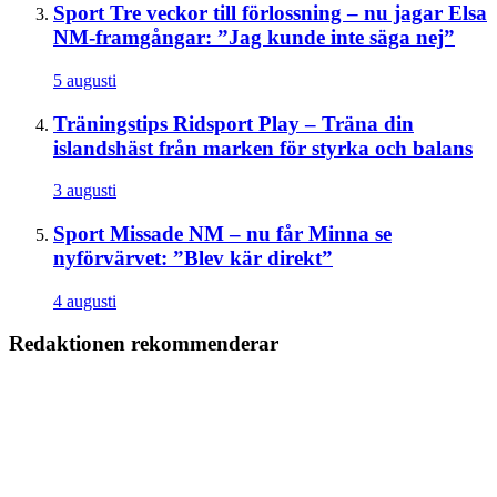
Sport
Tre veckor till förlossning – nu jagar Elsa
NM-framgångar: ”Jag kunde inte säga nej”
5 augusti
Träningstips
Ridsport Play – Träna din
islandshäst från marken för styrka och balans
3 augusti
Sport
Missade NM – nu får Minna se
nyförvärvet: ”Blev kär direkt”
4 augusti
Redaktionen rekommenderar