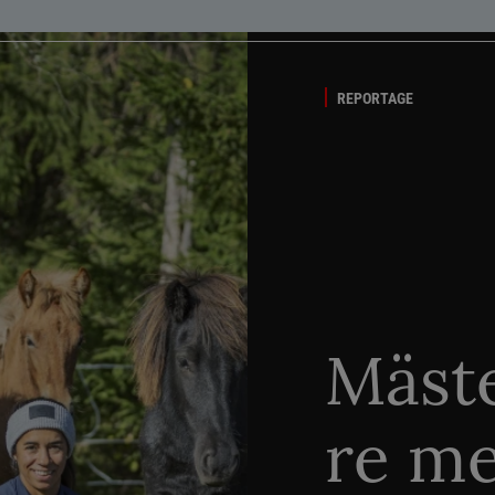
REPORTAGE
Mäste
re me