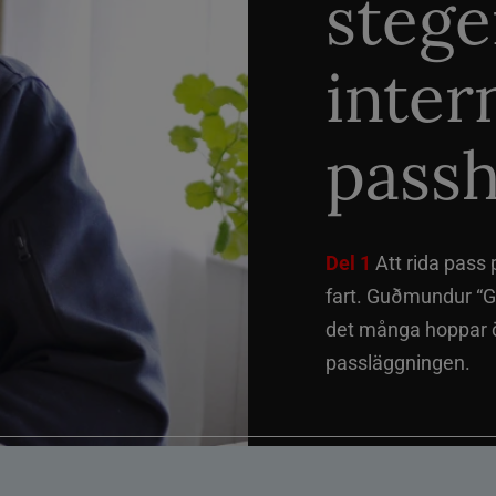
stege
inter
passh
Del 1
Att rida pass 
fart. Guðmundur “G
det många hoppar öv
passläggningen.