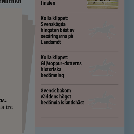
ENDERAR
finalen
Kolla klippet:
Svenskägda
hingsten bäst av
sexåringarna på
Landsmót
Kolla klippet:
Gljátoppur-dotterns
historiska
bedömning
Svensk bakom
världens högst
PS
yskland och
ft – men kan
IAL
bedömda islandshäst
ävs för att
kningar
la tre
em
tölten