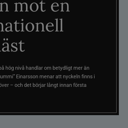
n mot en
nationell
äst
på hög nivå handlar om betydligt mer än
ummi” Einarsson menar att nyckeln finns i
er – och det börjar långt innan första