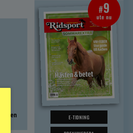
9
#
ute nu
t – men
E-TIDNING