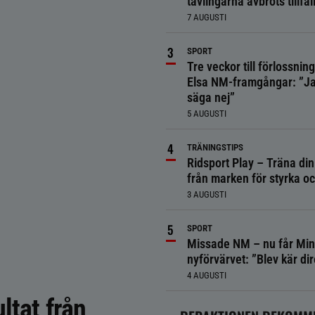
tävlingarna avbröts tillfäll
7 AUGUSTI
SPORT
Tre veckor till förlossnin
Elsa NM-framgångar: ”Ja
säga nej”
5 AUGUSTI
TRÄNINGSTIPS
Ridsport Play – Träna din
från marken för styrka o
3 AUGUSTI
SPORT
Missade NM – nu får Min
nyförvärvet: ”Blev kär dir
4 AUGUSTI
ltat från