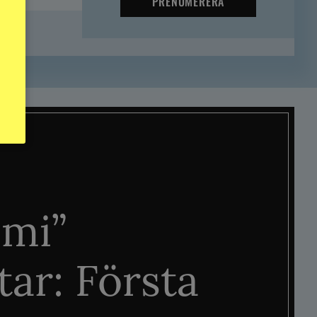
PRENUMERERA
mi”
tar: Första