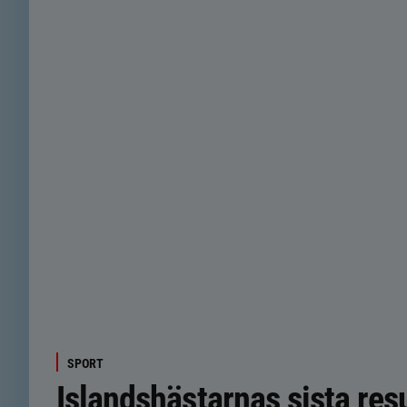
SPORT
Islandshästarnas sista resu