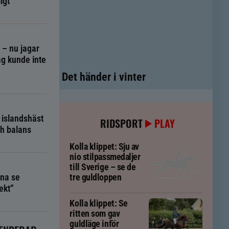
igt
g – nu jagar
g kunde inte
Det händer i vinter
 islandshäst
RIDSPORT
PLAY
ch balans
Kolla klippet: Sju av
nio stilpassmedaljer
till Sverige – se de
na se
tre guldloppen
ekt”
Kolla klippet: Se
ritten som gav
guldläge inför