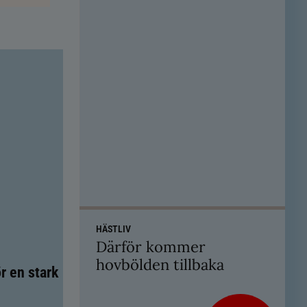
HÄSTLIV
Därför kommer
hovbölden tillbaka
r en stark