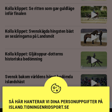
Kolla klippet: Se ritten som gav guldläge
inför finalen
Kolla klippet: Svenskägda hingsten bäst
av sexåringarna på Landsmót
Kolla klippet: Gljátoppur-dotterns
historiska bedömning
Svensk bakom världens högst bedömda
islandshäst
SÅ HÄR HANTERAR VI DINA PERSONUPPGIFTER PÅ
ISLAND.TIDNINGENRIDSPORT.SE