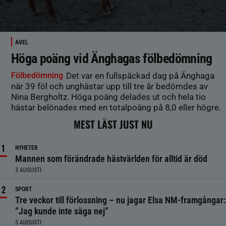
AVEL
Höga poäng vid Änghagas fölbedömning
Fölbedömning
Det var en fullspäckad dag på Änghaga
när 39 föl och unghästar upp till tre år bedömdes av
Nina Bergholtz. Höga poäng delades ut och hela tio
hästar belönades med en totalpoäng på 8,0 eller högre.
MEST LÄST JUST NU
NYHETER
Mannen som förändrade hästvärlden för alltid är död
3 AUGUSTI
SPORT
Tre veckor till förlossning – nu jagar Elsa NM-framgångar:
”Jag kunde inte säga nej”
5 AUGUSTI