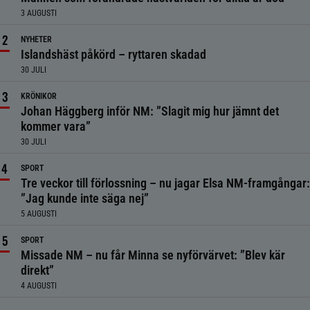
3 AUGUSTI
NYHETER
Islandshäst påkörd – ryttaren skadad
30 JULI
KRÖNIKOR
Johan Häggberg inför NM: ”Slagit mig hur jämnt det
kommer vara”
30 JULI
SPORT
Tre veckor till förlossning – nu jagar Elsa NM-framgångar:
”Jag kunde inte säga nej”
5 AUGUSTI
SPORT
Missade NM – nu får Minna se nyförvärvet: ”Blev kär
direkt”
4 AUGUSTI