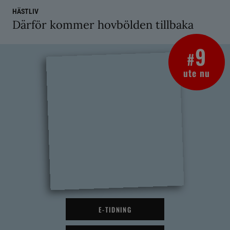
HÄSTLIV
Därför kommer hovbölden tillbaka
9
#
ute nu
E-TIDNING