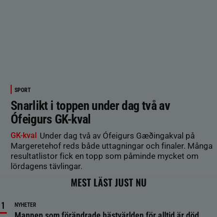
SPORT
Snarlikt i toppen under dag två av
Ófeigurs GK-kval
GK-kval
Under dag två av Ófeigurs Gæðingakval på
Margeretehof reds både uttagningar och finaler. Många
resultatlistor fick en topp som påminde mycket om
lördagens tävlingar.
MEST LÄST JUST NU
NYHETER
Mannen som förändrade hästvärlden för alltid är död