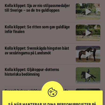
Kolla klippet: Sju av nio stilpassmedaljer
till Sverige – se de tre guldloppen
Kolla klippet: Se ritten som gav guldläge
inför finalen
Kolla klippet: Svenskägda hingsten bäst
av sexåringarna på Landsmót
Kolla klippet: Gljátoppur-dotterns
historiska bedömning
Svensk bakom världens högst bedömda
islandshäst
SÅ HÄR HANTERAR VI DINA PERSONUPPGIFTER PÅ