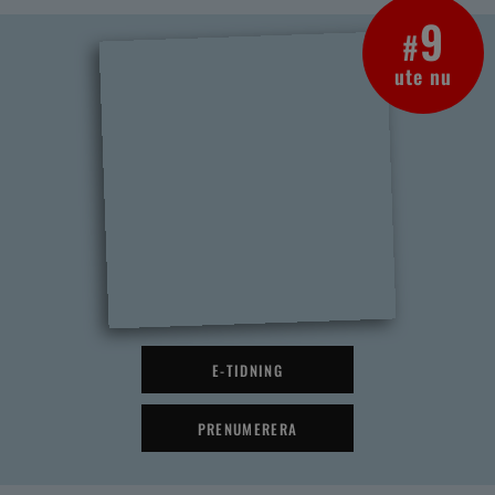
9
#
ute nu
E-TIDNING
PRENUMERERA