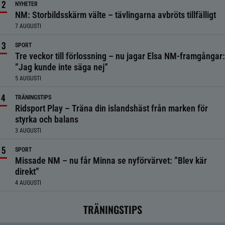
NYHETER
NM: Storbildsskärm välte – tävlingarna avbröts tillfälligt
7 AUGUSTI
SPORT
Tre veckor till förlossning – nu jagar Elsa NM-framgångar:
”Jag kunde inte säga nej”
5 AUGUSTI
TRÄNINGSTIPS
Ridsport Play – Träna din islandshäst från marken för
styrka och balans
3 AUGUSTI
SPORT
Missade NM – nu får Minna se nyförvärvet: ”Blev kär
direkt”
4 AUGUSTI
TRÄNINGSTIPS