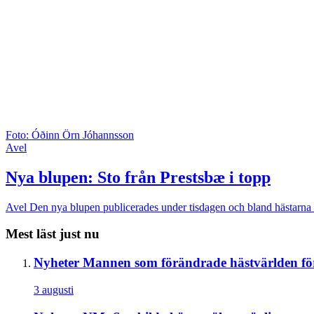
Foto: Óðinn Örn Jóhannsson
Avel
Nya blupen: Sto från Prestsbæ i topp
Avel
Den nya blupen publicerades under tisdagen och bland hästarna i
Mest läst just nu
Nyheter
Mannen som förändrade hästvärlden för
3 augusti