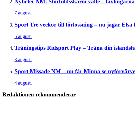
Nyheter
NM: Storbildsskärm välte – tävlingarna a
7 augusti
Sport
Tre veckor till förlossning – nu jagar El
5 augusti
Träningstips
Ridsport Play – Träna din islandsh
3 augusti
Sport
Missade NM – nu får Minna se nyförvärvet
4 augusti
Redaktionen rekommenderar