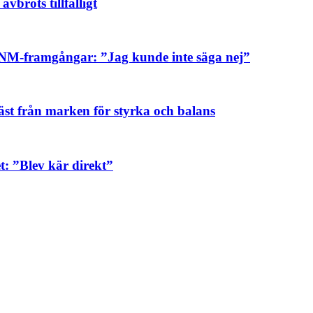
vbröts tillfälligt
sa NM-framgångar: ”Jag kunde inte säga nej”
äst från marken för styrka och balans
: ”Blev kär direkt”