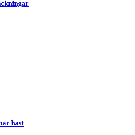
täckningar
bar häst