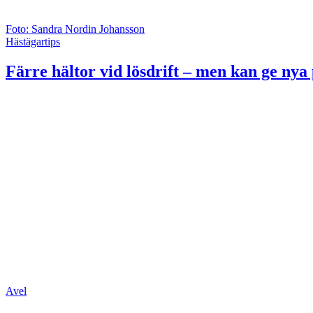
Foto: Sandra Nordin Johansson
Hästägartips
Färre hältor vid lösdrift – men kan ge ny
Avel