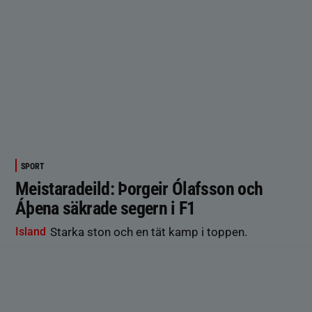
SPORT
Meistaradeild: Þorgeir Ólafsson och
Áþena säkrade segern i F1
Island
Starka ston och en tät kamp i toppen.