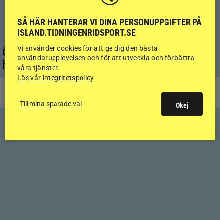
SÅ HÄR HANTERAR VI DINA PERSONUPPGIFTER PÅ
ISLAND.TIDNINGENRIDSPORT.SE
Vi använder cookies för att ge dig den bästa
Överlinjen – grunden för en stark och hållbar
användarupplevelsen och för att utveckla och förbättra
häst
våra tjänster.
Läs vår integritetspolicy
HÄSTHÄLSA
Till mina sparade val
Okej