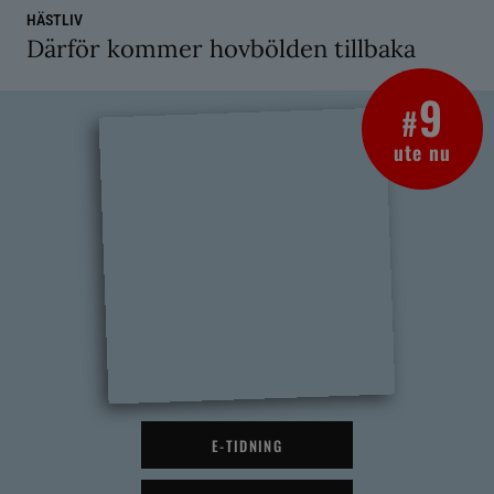
HÄSTLIV
Därför kommer hovbölden tillbaka
9
#
ute nu
E-TIDNING