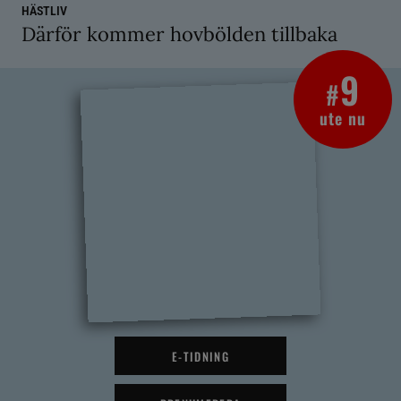
HÄSTLIV
Därför kommer hovbölden tillbaka
9
#
ute nu
E-TIDNING