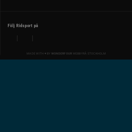
Följ Ridsport på
MADE WITH ♥ BY
WONDERFOUR
WEBBYRÅ STOCKHOLM