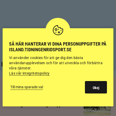
SÅ HÄR HANTERAR VI DINA PERSONUPPGIFTER PÅ
ISLAND.TIDNINGENRIDSPORT.SE
Vi använder cookies för att ge dig den bästa
användarupplevelsen och för att utveckla och förbättra
Det händer i vinter
våra tjänster.
Läs vår integritetspolicy
RIDSPORT
PLAY
Till mina sparade val
Okej
Kolla klippet: Sju av nio stilpassmedaljer
till Sverige – se de tre guldloppen