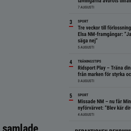
tävlingarna avbröts tillfäll
7 AUGUSTI
SPORT
Tre veckor till förlossnin
Elsa NM-framgångar: ”Ja
säga nej”
5 AUGUSTI
TRÄNINGSTIPS
Ridsport Play – Träna din
från marken för styrka o
3 AUGUSTI
SPORT
Missade NM – nu får Min
nyförvärvet: ”Blev kär dir
4 AUGUSTI
g samlade