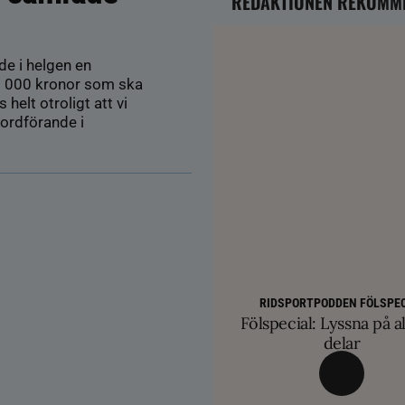
REDAKTIONEN REKOMM
de i helgen en
15 000 kronor som ska
 helt otroligt att vi
 ordförande i
AVEL
HÄSTÄGARTI
SM-finalist till T
TRÄNINGSTIPS
Färre hältor vid lösdri
RIDSPORTPODDEN FÖLSPEC
Balans och lösgjordhet kr
exklusiva betäc
Fölspecial: Lyssna på al
ge nya probl
övervinna travtakt i 
delar