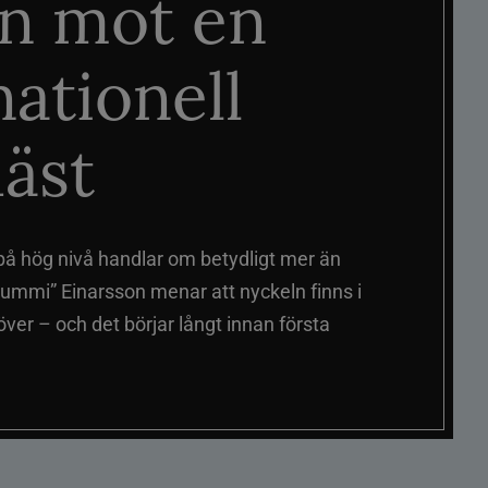
n mot en
nationell
äst
på hög nivå handlar om betydligt mer än
ummi” Einarsson menar att nyckeln finns i
er – och det börjar långt innan första