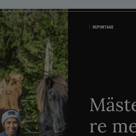
REPORTAGE
Mäste
re me