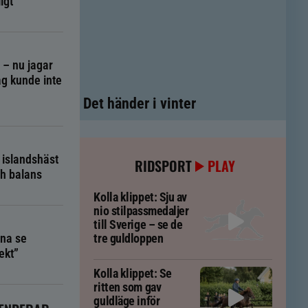
igt
g – nu jagar
g kunde inte
Det händer i vinter
 islandshäst
RIDSPORT
PLAY
ch balans
Kolla klippet: Sju av
nio stilpassmedaljer
till Sverige – se de
na se
tre guldloppen
ekt”
Kolla klippet: Se
ritten som gav
guldläge inför