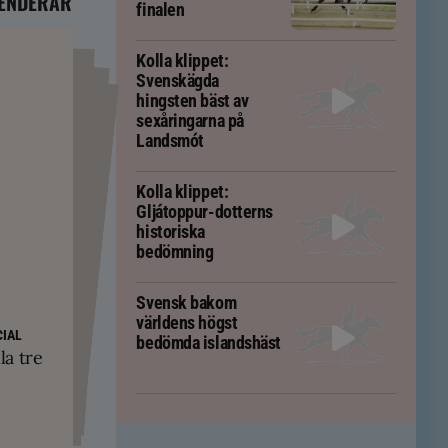
ENDERAR
finalen
Kolla klippet:
Svenskägda
hingsten bäst av
sexåringarna på
Landsmót
Kolla klippet:
Gljátoppur-dotterns
historiska
bedömning
Svensk bakom
världens högst
PS
yskland och
ft – men kan
IAL
bedömda islandshäst
ävs för att
kningar
la tre
em
tölten