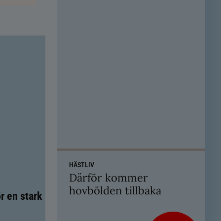
HÄSTLIV
Därför kommer
hovbölden tillbaka
r en stark