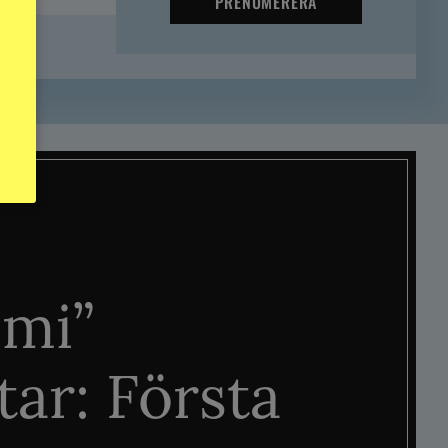
PRENUMERERA
mi”
tar: Första