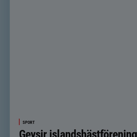
SPORT
Geysir islandshästförenin