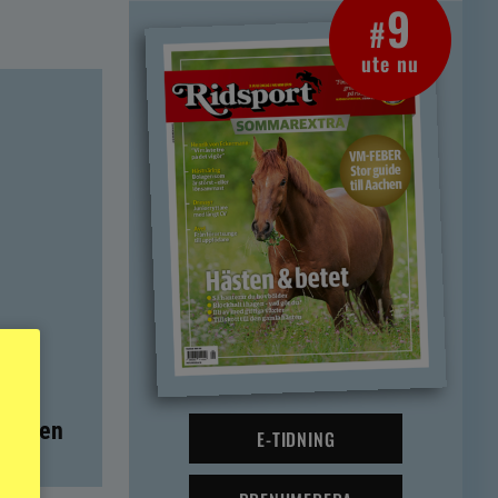
9
#
ute nu
t – men
E-TIDNING