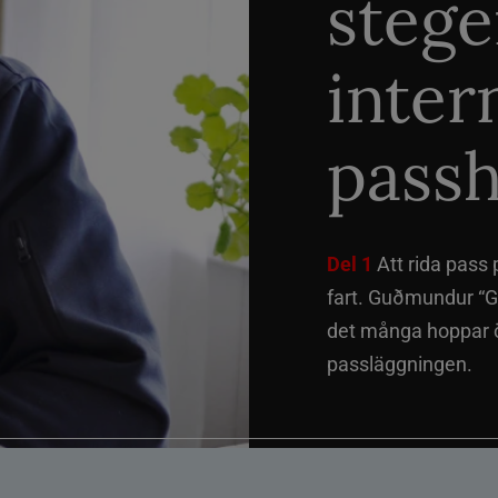
stege
inter
passh
Del 1
Att rida pass 
fart. Guðmundur “G
det många hoppar öv
passläggningen.