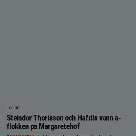
SPORT
Steindor Thorisson och Hafdís vann a-
flokken på Margaretehof