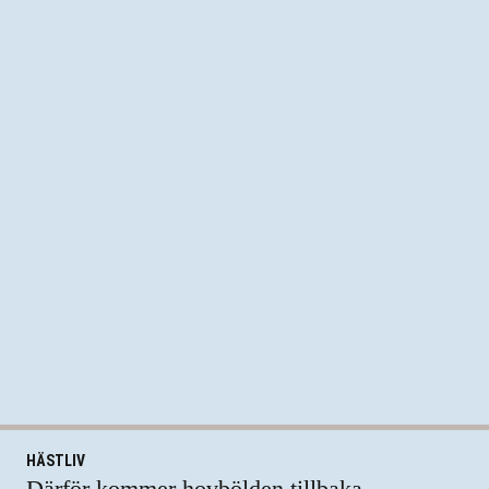
HÄSTLIV
Därför kommer hovbölden tillbaka