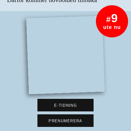
9
#
ute nu
E-TIDNING
PRENUMERERA