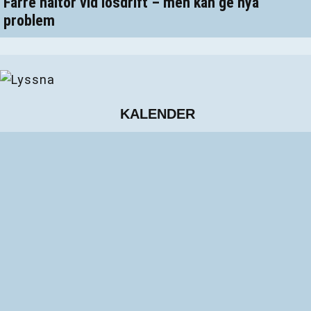
Färre hältor vid lösdrift – men kan ge nya
problem
KALENDER