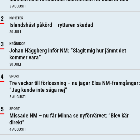
3 AUGUSTI
NYHETER
Islandshäst påkörd – ryttaren skadad
30 JULI
KRÖNIKOR
Johan Häggberg inför NM: ”Slagit mig hur jämnt det
kommer vara”
30 JULI
SPORT
Tre veckor till förlossning – nu jagar Elsa NM-framgångar:
”Jag kunde inte säga nej”
5 AUGUSTI
SPORT
Missade NM – nu får Minna se nyförvärvet: ”Blev kär
direkt”
4 AUGUSTI