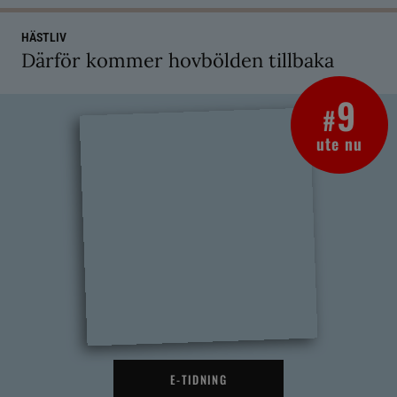
HÄSTLIV
Därför kommer hovbölden tillbaka
9
#
ute nu
E-TIDNING