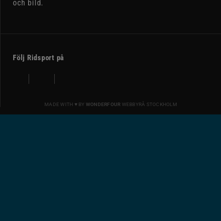
och bild.
Följ Ridsport på
MADE WITH ♥ BY
WONDERFOUR
WEBBYRÅ STOCKHOLM