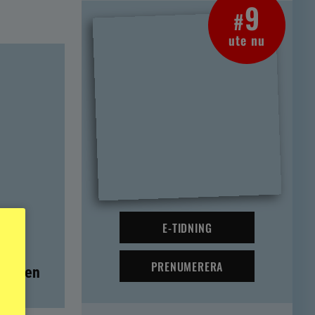
9
#
ute nu
E-TIDNING
PRENUMERERA
t – men