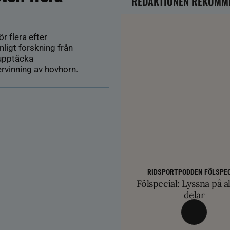
REDAKTIONEN REKOMM
r flera efter
nligt forskning från
 upptäcka
ervinning av hovhorn.
AVEL
HÄSTÄGARTI
SM-finalist till T
TRÄNINGSTIPS
Färre hältor vid lösdri
RIDSPORTPODDEN FÖLSPEC
Balans och lösgjordhet kr
exklusiva betäc
Fölspecial: Lyssna på al
ge nya probl
övervinna travtakt i 
delar