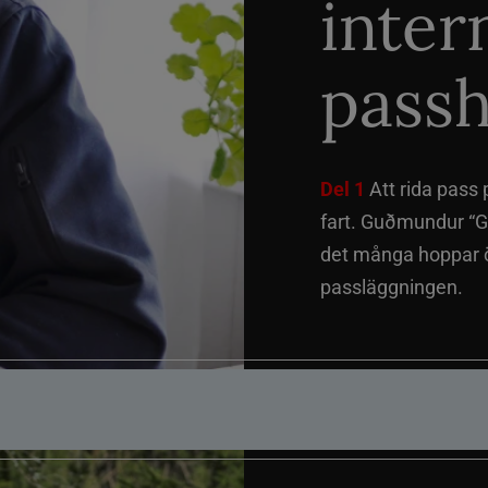
inter
passh
Del 1
Att rida pass 
fart. Guðmundur “G
det många hoppar öv
passläggningen.