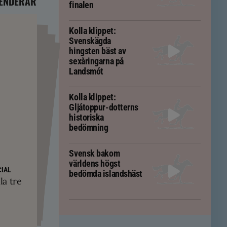
ENDERAR
finalen
Kolla klippet:
Svenskägda
hingsten bäst av
sexåringarna på
Landsmót
Kolla klippet:
Gljátoppur-dotterns
historiska
bedömning
Svensk bakom
världens högst
PS
yskland och
ft – men kan
IAL
bedömda islandshäst
ävs för att
kningar
la tre
em
tölten