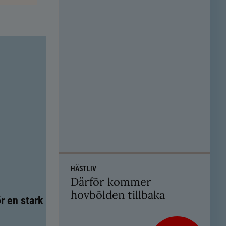
HÄSTLIV
Därför kommer
hovbölden tillbaka
r en stark