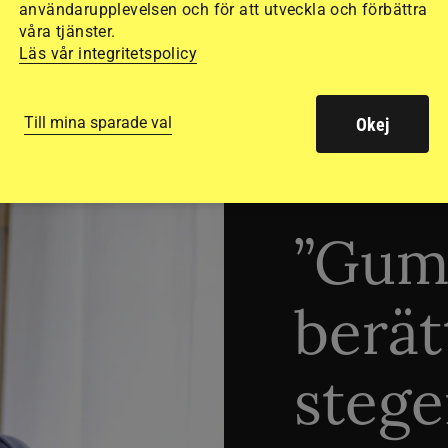
användarupplevelsen och för att utveckla och förbättra
våra tjänster.
Läs vår integritetspolicy
Till mina sparade val
Okej
TRÄNINGSTIPS
”Gum
berät
stege