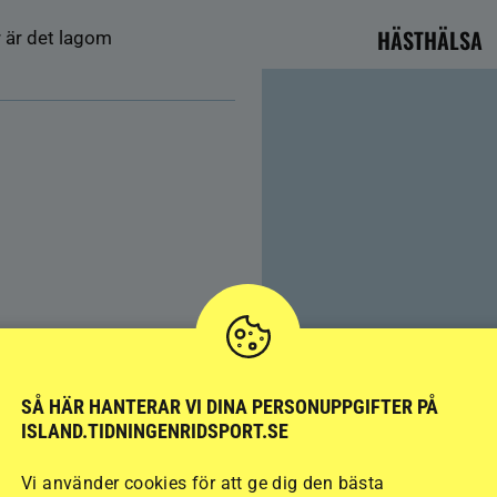
HÄSTHÄLSA
r är det lagom
SÅ HÄR HANTERAR VI DINA PERSONUPPGIFTER PÅ
Färre hältor vid lösdrif
ISLAND.TIDNINGENRIDSPORT.SE
kan ge nya problem
Vi använder cookies för att ge dig den bästa