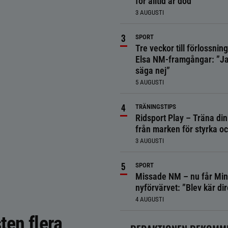
för alltid är död
3 AUGUSTI
SPORT
Tre veckor till förlossnin
Elsa NM-framgångar: ”Ja
säga nej”
5 AUGUSTI
TRÄNINGSTIPS
Ridsport Play – Träna din
från marken för styrka o
3 AUGUSTI
SPORT
Missade NM – nu får Min
nyförvärvet: ”Blev kär dir
4 AUGUSTI
ten flera