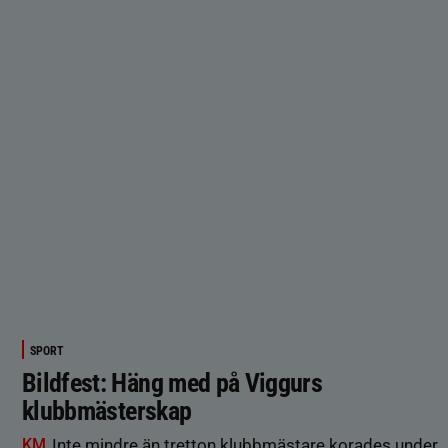
SPORT
Bildfest: Häng med på Viggurs
klubbmästerskap
KM
Inte mindre än tretton klubbmästare korades under