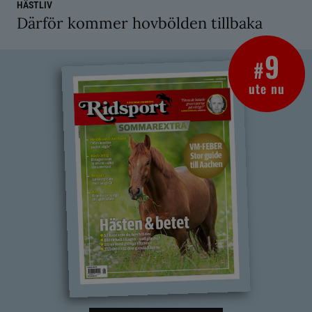
HÄSTLIV
Därför kommer hovbölden tillbaka
9
#
ute nu