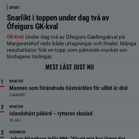
SPORT
Snarlikt i toppen under dag två av
Ófeigurs GK-kval
GK-kval
Under dag två av Ófeigurs Gæðingakval på
Margeretehof reds både uttagningar och finaler. Många
resultatlistor fick en topp som påminde mycket om
lördagens tävlingar.
MEST LÄST JUST NU
NYHETER
Mannen som förändrade hästvärlden för alltid är död
3 AUGUSTI
NYHETER
Islandshäst påkörd – ryttaren skadad
30 JULI
KRÖNIKOR
Johan Häggberg inför NM: ”Slagit mig hur jämnt det