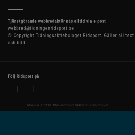
Tjänstgörande webbredaktör nås alltid via e-post
webbred@tidningenridsport.se
© Copyright Tidningsaktiebolaget Ridsport. Gäller all text
och bild.
Följ Ridsport på
MADE WITH ♥ BY
WONDERFOUR
WEBBYRÅ STOCKHOLM