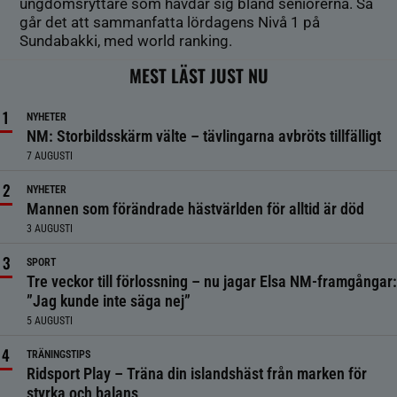
ungdomsryttare som hävdar sig bland seniorerna. Så
går det att sammanfatta lördagens Nivå 1 på
Sundabakki, med world ranking.
MEST LÄST JUST NU
NYHETER
NM: Storbildsskärm välte – tävlingarna avbröts tillfälligt
7 AUGUSTI
NYHETER
Mannen som förändrade hästvärlden för alltid är död
3 AUGUSTI
SPORT
Tre veckor till förlossning – nu jagar Elsa NM-framgångar:
”Jag kunde inte säga nej”
5 AUGUSTI
TRÄNINGSTIPS
Ridsport Play – Träna din islandshäst från marken för
styrka och balans