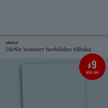
HÄSTLIV
Därför kommer hovbölden tillbaka
9
#
ute nu