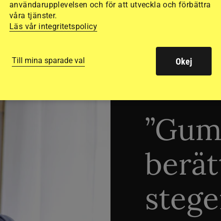
användarupplevelsen och för att utveckla och förbättra
våra tjänster.
Läs vår integritetspolicy
Till mina sparade val
Okej
TRÄNINGSTIPS
”Gum
berät
stege