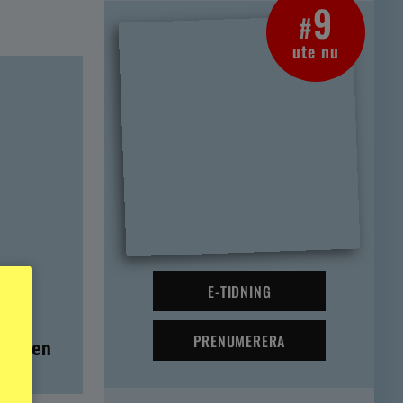
9
#
ute nu
E-TIDNING
PRENUMERERA
t – men