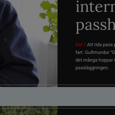
inter
passh
Del 1
Att rida pass 
fart. Guðmundur “G
det många hoppar öv
passläggningen.