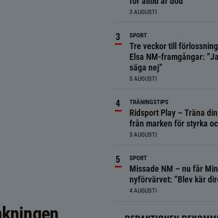
för alltid är död
3 AUGUSTI
SPORT
Tre veckor till förlossnin
Elsa NM-framgångar: ”Ja
säga nej”
5 AUGUSTI
TRÄNINGSTIPS
Ridsport Play – Träna din
från marken för styrka o
3 AUGUSTI
SPORT
Missade NM – nu får Min
nyförvärvet: ”Blev kär dir
4 AUGUSTI
ankningen