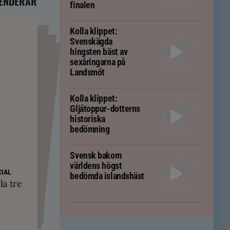
ENDERAR
finalen
Kolla klippet:
Svenskägda
hingsten bäst av
sexåringarna på
Landsmót
Kolla klippet:
Gljátoppur-dotterns
historiska
bedömning
Svensk bakom
världens högst
PS
yskland och
ft – men kan
IAL
bedömda islandshäst
ävs för att
kningar
la tre
em
tölten