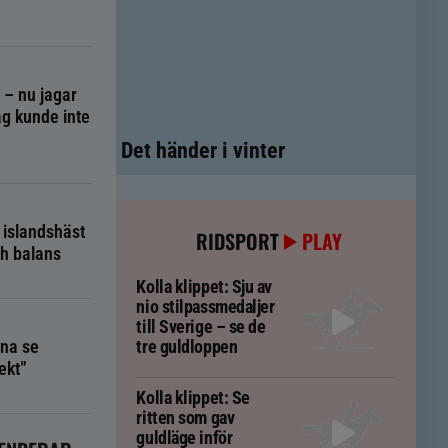
g – nu jagar
g kunde inte
Det händer i vinter
 islandshäst
RIDSPORT
PLAY
ch balans
Kolla klippet: Sju av
nio stilpassmedaljer
till Sverige – se de
na se
tre guldloppen
ekt”
Kolla klippet: Se
ritten som gav
guldläge inför