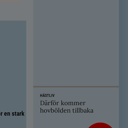
HÄSTLIV
Därför kommer
hovbölden tillbaka
r en stark