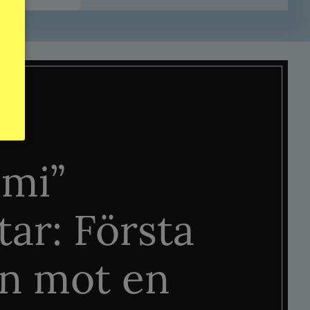
mi”
tar: Första
n mot en