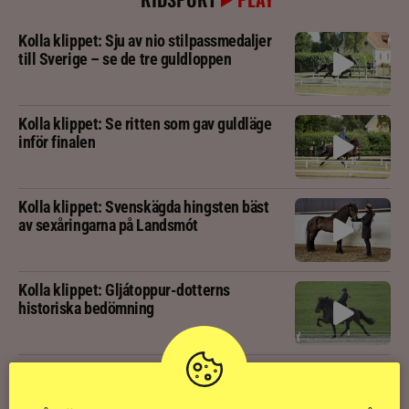
Kolla klippet: Sju av nio stilpassmedaljer
till Sverige – se de tre guldloppen
Kolla klippet: Se ritten som gav guldläge
inför finalen
Kolla klippet: Svenskägda hingsten bäst
av sexåringarna på Landsmót
Kolla klippet: Gljátoppur-dotterns
historiska bedömning
Svensk bakom världens högst bedömda
islandshäst