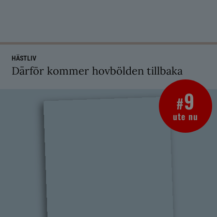
HÄSTLIV
Därför kommer hovbölden tillbaka
9
#
ute nu