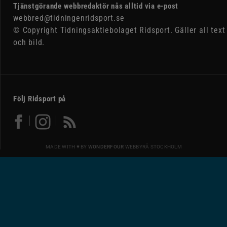
Tjänstgörande webbredaktör nås alltid via e-post
webbred@tidningenridsport.se
© Copyright Tidningsaktiebolaget Ridsport. Gäller all text
och bild.
Följ Ridsport på
MADE WITH ♥ BY
WONDERFOUR
WEBBYRÅ STOCKHOLM