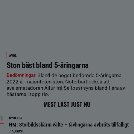
AVEL
Ston bäst bland 5-åringarna
Bedömningar
Bland de högst bedömda 5-åringarna
2022 är majoriteten ston. Noterbart också att
avelsmatadoren Álfur frá Selfossi syns bland flera av
hästarna i topp tio.
MEST LÄST JUST NU
NYHETER
NM: Storbildsskärm välte – tävlingarna avbröts tillfälligt
7 AUGUSTI