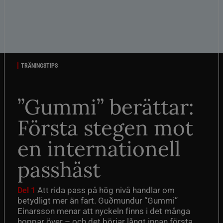
TRÄNINGSTIPS
”Gummi” berättar:
Första stegen mot
en internationell
passhäst
Att rida pass på hög nivå handlar om
Del 1
betydligt mer än fart. Guðmundur “Gummi”
Einarsson menar att nyckeln finns i det många
hoppar över – och det börjar långt innan första