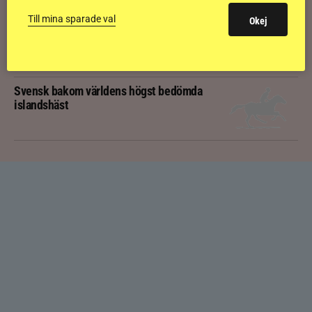
Till mina sparade val
Okej
Kolla klippet: Gljátoppur-dotterns
historiska bedömning
Svensk bakom världens högst bedömda
islandshäst