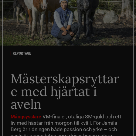
REPORTAGE
Mästerskapsryttar
e med hjärtat i
aveln
VM-finaler, otaliga SM-guld och ett
Mångsysslare
liv med hästar från morgon till kväll. För Jamila
Berg är ridningen både passion och yrke – och
aveln är pusselbiten som driver henne vidare.