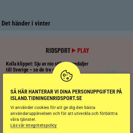
Det händer i vinter
RIDSPORT
PLAY
Kolla klippet: Sju av nio stilpassmedaljer
till Sverige – se de tre guldloppen
Kolla klippet: Se ritten som gav guldläge
SÅ HÄR HANTERAR VI DINA PERSONUPPGIFTER PÅ
inför finalen
ISLAND.TIDNINGENRIDSPORT.SE
Vi använder cookies för att ge dig den bästa
användarupplevelsen och för att utveckla och förbättra
Kolla klippet: Svenskägda hingsten bäst
våra tjänster.
av sexåringarna på Landsmót
Läs vår integritetspolicy