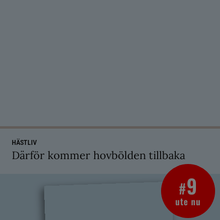
HÄSTLIV
Därför kommer hovbölden tillbaka
9
#
ute nu