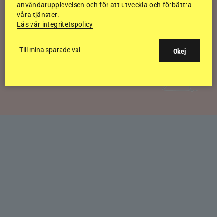
användarupplevelsen och för att utveckla och förbättra
våra tjänster.
Kolla klippet: Gljátoppur-dotterns
Läs vår integritetspolicy
historiska bedömning
Till mina sparade val
Okej
Svensk bakom världens högst bedömda
islandshäst