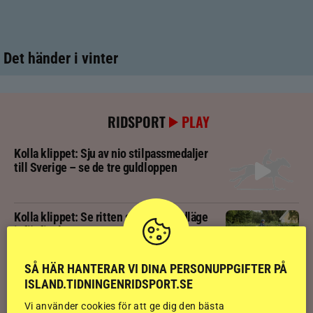
Det händer i vinter
RIDSPORT
PLAY
Kolla klippet: Sju av nio stilpassmedaljer
till Sverige – se de tre guldloppen
Kolla klippet: Se ritten som gav guldläge
inför finalen
SÅ HÄR HANTERAR VI DINA PERSONUPPGIFTER PÅ
Kolla klippet: Svenskägda hingsten bäst
ISLAND.TIDNINGENRIDSPORT.SE
av sexåringarna på Landsmót
Vi använder cookies för att ge dig den bästa