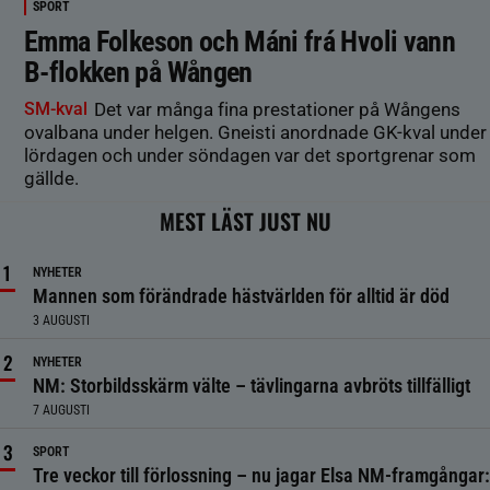
SPORT
Emma Folkeson och Máni frá Hvoli vann
B-flokken på Wången
SM-kval
Det var många fina prestationer på Wångens
ovalbana under helgen. Gneisti anordnade GK-kval under
lördagen och under söndagen var det sportgrenar som
gällde.
MEST LÄST JUST NU
NYHETER
Mannen som förändrade hästvärlden för alltid är död
3 AUGUSTI
NYHETER
NM: Storbildsskärm välte – tävlingarna avbröts tillfälligt
7 AUGUSTI
SPORT
Tre veckor till förlossning – nu jagar Elsa NM-framgångar: