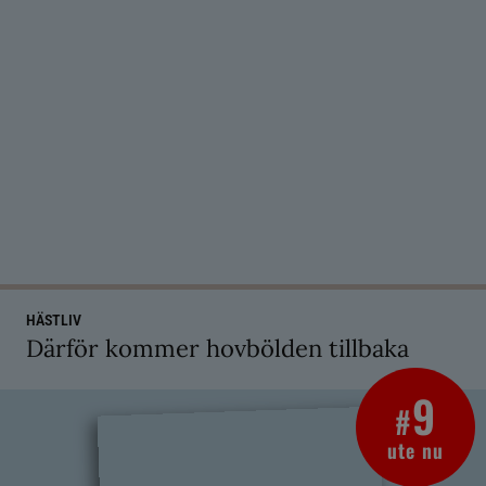
HÄSTLIV
Därför kommer hovbölden tillbaka
9
#
ute nu