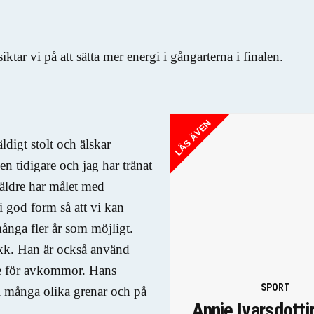
ktar vi på att sätta mer energi i gångarterna i finalen.
LÄS ÄVEN
ldigt stolt och älskar
n tidigare och jag har tränat
 äldre har målet med
i god form så att vi kan
många fler år som möjligt.
lokk. Han är också använd
ie för avkommor. Hans
SPORT
i många olika grenar och på
Annie Ivarsdottir 