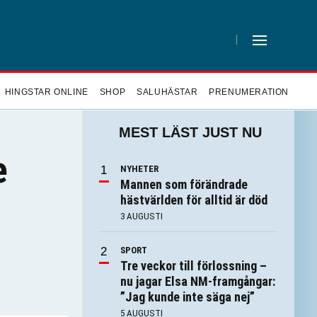
HINGSTAR ONLINE
SHOP
SALUHÄSTAR
PRENUMERATION
MEST LÄST JUST NU
e
NYHETER
Mannen som förändrade
hästvärlden för alltid är död
3 AUGUSTI
SPORT
Tre veckor till förlossning –
nu jagar Elsa NM-framgångar:
”Jag kunde inte säga nej”
5 AUGUSTI