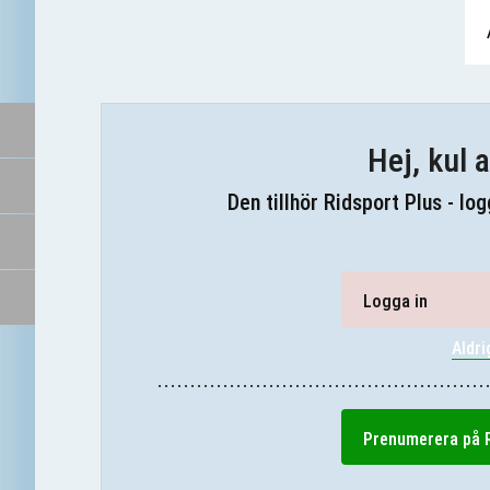
Hej, kul a
Den tillhör Ridsport Plus - lo
Logga in
Aldri
Prenumerera på R