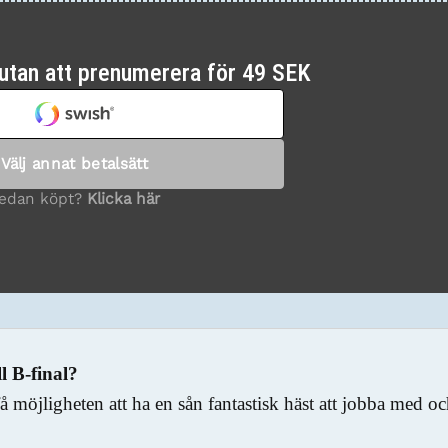
ll B-final?
få möjligheten att ha en sån fantastisk häst att jobba med o