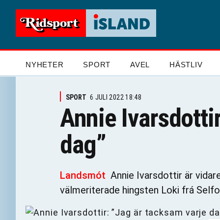
NYHETER
SPORT
AVEL
HÄSTLIV
SPORT
6 JULI 2022 18:48
Annie Ivarsdotti
dag”
Landsmót
Annie Ivarsdottir är vida
välmeriterade hingsten Loki frá Selfos