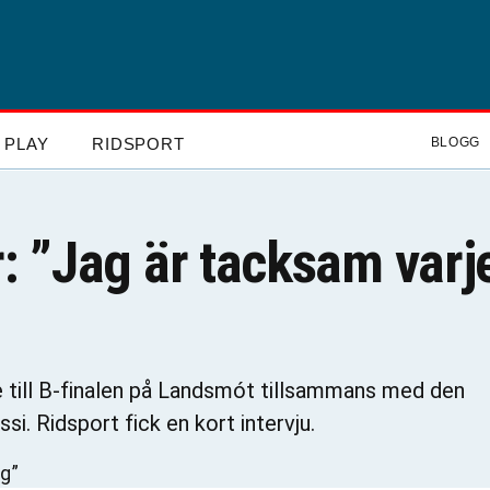
PLAY
RIDSPORT
BLOGG
r: ”Jag är tacksam varj
re till B-finalen på Landsmót tillsammans med den
si. Ridsport fick en kort intervju.