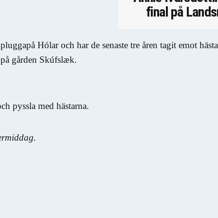
final på Land
a pluggapå Hólar och har de senaste tre åren tagit emot hästa
t på gården Skúfslæk.
 och pyssla med hästarna.
termiddag.