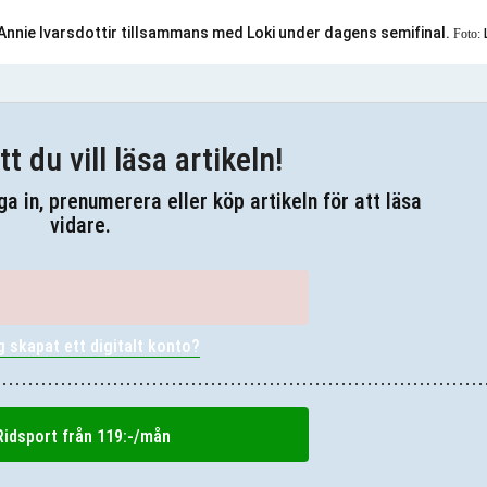
Annie Ivarsdottir tillsammans med Loki under dagens semifinal.
Foto:
tt du vill läsa artikeln!
gga in, prenumerera eller köp artikeln för att läsa
vidare.
g skapat ett digitalt konto?
idsport från 119:-/mån