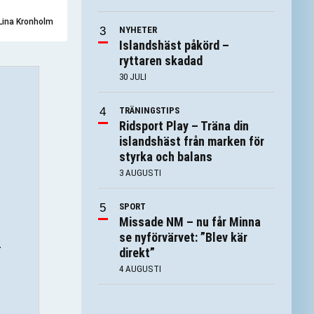
Lina Kronholm
NYHETER
Islandshäst påkörd –
ryttaren skadad
30 JULI
TRÄNINGSTIPS
Ridsport Play – Träna din
islandshäst från marken för
styrka och balans
3 AUGUSTI
SPORT
Missade NM – nu får Minna
se nyförvärvet: ”Blev kär
direkt”
4 AUGUSTI