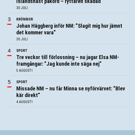
Islandshäst påkörd – ryttaren skadad
30 JULI
KRÖNIKOR
Johan Häggberg inför NM: ”Slagit mig hur jämnt
det kommer vara”
30 JULI
SPORT
Tre veckor till förlossning – nu jagar Elsa NM-
framgångar: ”Jag kunde inte säga nej”
5 AUGUSTI
SPORT
Missade NM – nu får Minna se nyförvärvet: ”Blev
kär direkt”
4 AUGUSTI