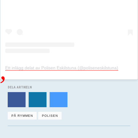
Ett inlägg delat av Polisen Eskilstuna (@poliseneskilstuna)
DELA ARTIKELN
PÅ RYMMEN
POLISEN