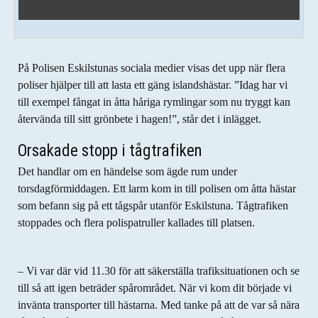
På Polisen Eskilstunas sociala medier visas det upp när flera
poliser hjälper till att lasta ett gäng islandshästar. ”Idag har vi
till exempel fångat in åtta håriga rymlingar som nu tryggt kan
återvända till sitt grönbete i hagen!”, står det i inlägget.
Orsakade stopp i tågtrafiken
Det handlar om en händelse som ägde rum under
torsdagförmiddagen. Ett larm kom in till polisen om åtta hästar
som befann sig på ett tågspår utanför Eskilstuna. Tågtrafiken
stoppades och flera polispatruller kallades till platsen.
– Vi var där vid 11.30 för att säkerställa trafiksituationen och se
till så att igen beträder spårområdet. När vi kom dit började vi
invänta transporter till hästarna. Med tanke på att de var så nära