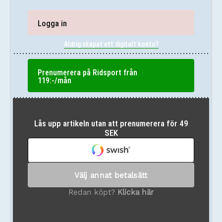
Logga in
Aldrig skapat ett digitalt konto?
Prenumerera på Ridsport från
119:-/mån