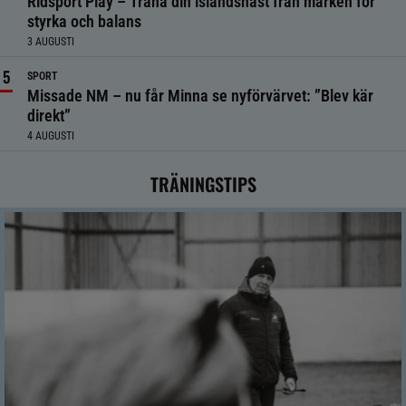
Ridsport Play – Träna din islandshäst från marken för
styrka och balans
3 AUGUSTI
SPORT
Missade NM – nu får Minna se nyförvärvet: ”Blev kär
direkt”
4 AUGUSTI
TRÄNINGSTIPS