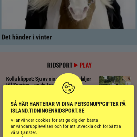
Det händer i vinter
RIDSPORT
PLAY
Kolla klippet: Sju av nio stilpassmedaljer
till Sverige – se de tre guldloppen
SÅ HÄR HANTERAR VI DINA PERSONUPPGIFTER PÅ
Kolla klippet: Se ritten som gav guldläge
ISLAND.TIDNINGENRIDSPORT.SE
inför finalen
Vi använder cookies för att ge dig den bästa
användarupplevelsen och för att utveckla och förbättra
våra tjänster.
Kolla klippet: Svenskägda hingsten bäst