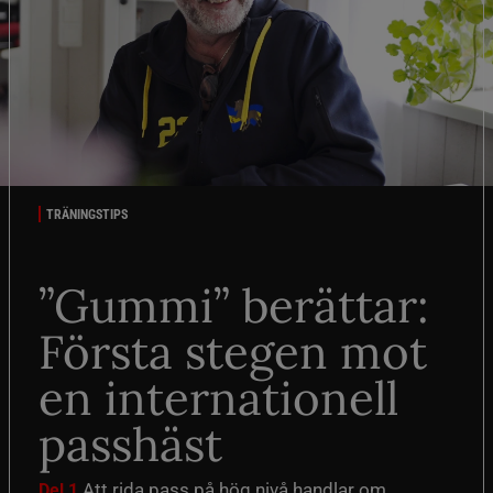
TRÄNINGSTIPS
”Gummi” berättar:
Första stegen mot
en internationell
passhäst
Att rida pass på hög nivå handlar om
Del 1