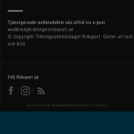
Tjänstgörande webbredaktör nås alltid via e-post
webbred@tidningenridsport.se
© Copyright Tidningsaktiebolaget Ridsport. Gäller all text
och bild.
Följ Ridsport på
MADE WITH ♥ BY
WONDERFOUR
WEBBYRÅ STOCKHOLM