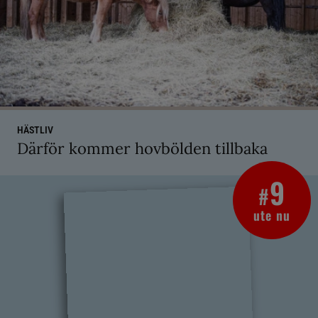
HÄSTLIV
Därför kommer hovbölden tillbaka
9
#
ute nu