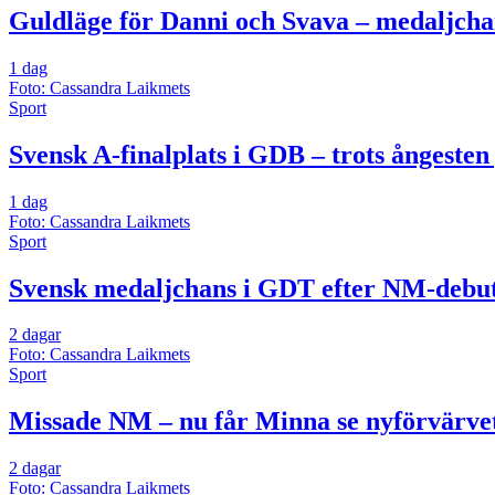
Guldläge för Danni och Svava – medaljcha
1 dag
Foto: Cassandra Laikmets
Sport
Svensk A-finalplats i GDB – trots ångesten
1 dag
Foto: Cassandra Laikmets
Sport
Svensk medaljchans i GDT efter NM-debute
2 dagar
Foto: Cassandra Laikmets
Sport
Missade NM – nu får Minna se nyförvärvet
2 dagar
Foto: Cassandra Laikmets