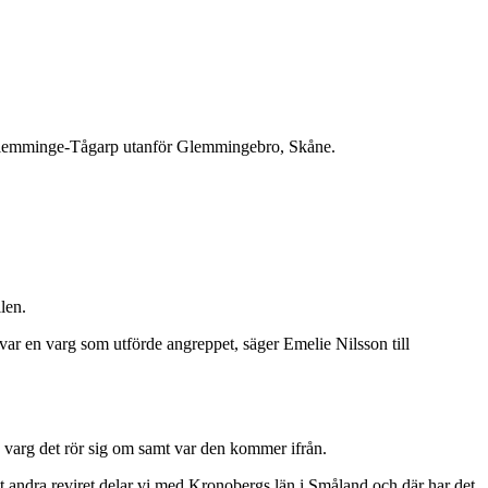
 i Glemminge-Tågarp utanför Glemmingebro, Skåne.
llen.
 var en varg som utförde angreppet, säger Emelie Nilsson till
varg det rör sig om samt var den kommer ifrån.
Det andra reviret delar vi med Kronobergs län i Småland och där har det