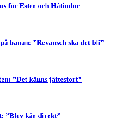
ns för Ester och Hátindur
 på banan: ”Revansch ska det bli”
n: ”Det känns jättestort”
: ”Blev kär direkt”