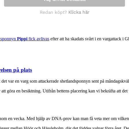
ndsponnyn
Pippi
fick avlivas
efter att ha skadats svårt i en vargattack
elsen på plats
 att det var en varg som attackerade shetlandsponnyn sent på måndagskvä
tt göra en besiktning. Utifrån bettens placering kan vi bekräfta att det
nom en vecka. Med hjälp av DNA-prov kan man få veta mer om vilken 
ir ligger mellan Höör och Hässleholm, där det föddes valpar förra året. 