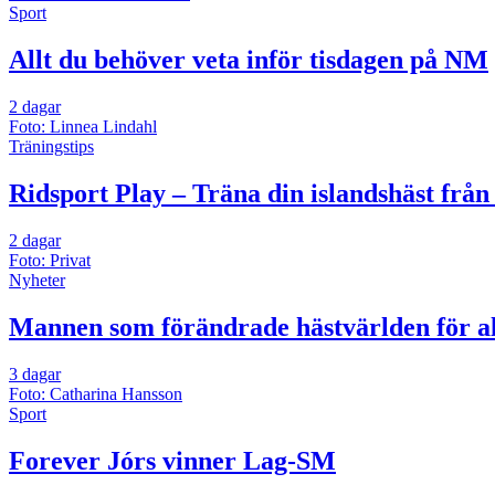
Sport
Allt du behöver veta inför tisdagen på NM
2 dagar
Foto: Linnea Lindahl
Träningstips
Ridsport Play – Träna din islandshäst från
2 dagar
Foto: Privat
Nyheter
Mannen som förändrade hästvärlden för al
3 dagar
Foto: Catharina Hansson
Sport
Forever Jórs vinner Lag-SM