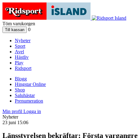
Töm varukorgen
0
Nyheter
Sport
Avel
Hästliv
Play
Ridsport
Blogg
Hingstar Online
Shop
Saluhästar
Prenumeration
Min profil
Logga in
Nyheter
23 juni 15:06
Länsstyrelsen bekräftar: Första vargangre