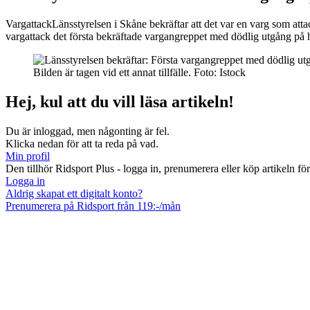
Vargattack
Länsstyrelsen i Skåne bekräftar att det var en varg som a
vargattack det första bekräftade vargangreppet med dödlig utgång på h
Bilden är tagen vid ett annat tillfälle.
Foto:
Istock
Hej, kul att du vill läsa artikeln!
Du är inloggad, men någonting är fel.
Klicka nedan för att ta reda på vad.
Min profil
Den tillhör Ridsport Plus - logga in, prenumerera eller köp artikeln för 
Logga in
Aldrig skapat ett digitalt konto?
Prenumerera på Ridsport från 119:-/mån