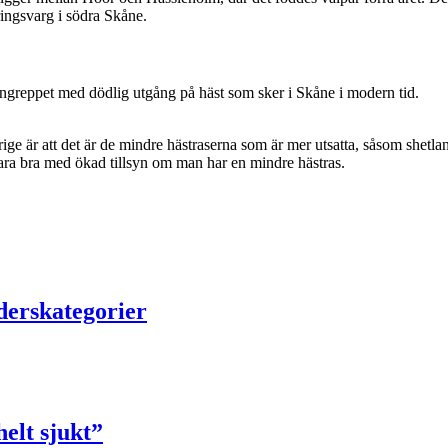
dringsvarg i södra Skåne.
angreppet med dödlig utgång på häst som sker i Skåne i modern tid.
verige är att det är de mindre hästraserna som är mer utsatta, såsom she
 vara bra med ökad tillsyn om man har en mindre hästras.
lderskategorier
elt sjukt”