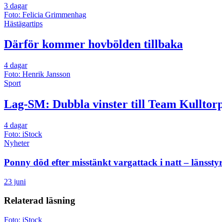
3 dagar
Foto: Felicia Grimmenhag
Hästägartips
Därför kommer hovbölden tillbaka
4 dagar
Foto: Henrik Jansson
Sport
Lag-SM: Dubbla vinster till Team Kulltorp
4 dagar
Foto: iStock
Nyheter
Ponny död efter misstänkt vargattack i natt – länsstyr
23 juni
Relaterad läsning
Foto: iStock