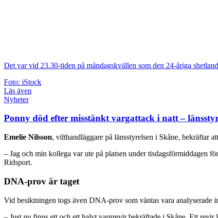
Det var vid 23.30-tiden på måndagskvällen som den 24-åriga shetla
Foto: iStock
Läs även
Nyheter
Ponny död efter misstänkt vargattack i natt – länsstyr
Emelie Nilsson
, vilthandläggare på länsstyrelsen i Skåne, bekräftar
– Jag och min kollega var ute på platsen under tisdagsförmiddagen för a
Ridsport.
DNA-prov är taget
Vid besiktningen togs även DNA-prov som väntas vara analyserade i
– Just nu finns ett och ett halvt vargrevir bekräftade i Skåne. Ett rev