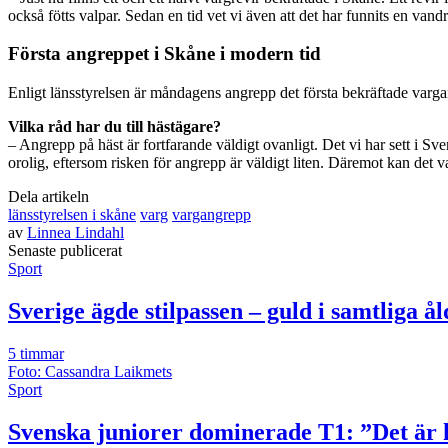
också fötts valpar. Sedan en tid vet vi även att det har funnits en van
Första angreppet i Skåne i modern tid
Enligt länsstyrelsen är måndagens angrepp det första bekräftade varg
Vilka råd har du till hästägare?
– Angrepp på häst är fortfarande väldigt ovanligt. Det vi har sett i S
orolig, eftersom risken för angrepp är väldigt liten. Däremot kan det
Dela artikeln
länsstyrelsen i skåne
varg
vargangrepp
av
Linnea Lindahl
Senast
e
publicerat
Sport
Sverige ägde stilpassen – guld i samtliga å
5 timmar
Foto: Cassandra Laikmets
Sport
Svenska juniorer dominerade T1: ”Det är h