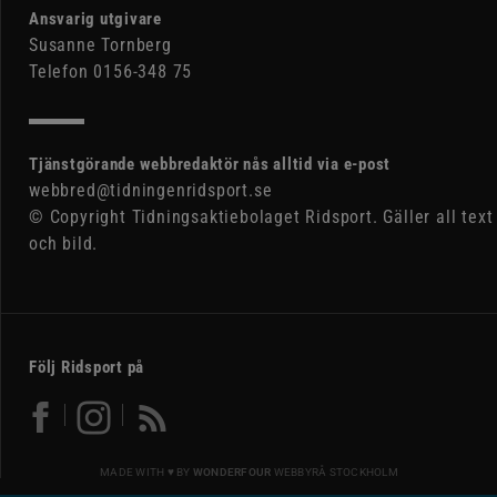
Ansvarig utgivare
Susanne Tornberg
Telefon 0156-348 75
Tjänstgörande webbredaktör nås alltid via e-post
webbred@tidningenridsport.se
© Copyright Tidningsaktiebolaget Ridsport. Gäller all text
och bild.
Följ Ridsport på
MADE WITH ♥ BY
WONDERFOUR
WEBBYRÅ STOCKHOLM