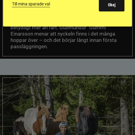
passhäst
Till mina sparade val
Okej
Att rida pass på hög nivå handlar om
Del 1
betydligt mer än fart. Guðmundur “Gummi”
Einarsson menar att nyckeln finns i det många
hoppar över – och det börjar långt innan första
passläggningen.