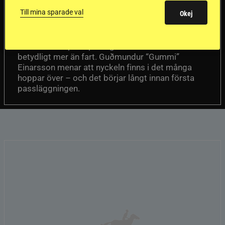
en internationell
Till mina sparade val
Okej
passhäst
Att rida pass på hög nivå handlar om
Del 1
betydligt mer än fart. Guðmundur “Gummi”
Einarsson menar att nyckeln finns i det många
hoppar över – och det börjar långt innan första
passläggningen.