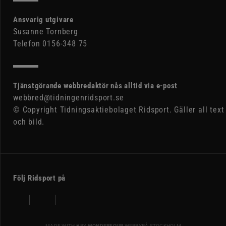
Ansvarig utgivare
Susanne Tornberg
Telefon 0156-348 75
Tjänstgörande webbredaktör nås alltid via e-post
webbred@tidningenridsport.se
© Copyright Tidningsaktiebolaget Ridsport. Gäller all text
och bild.
Följ Ridsport på
MADE WITH ♥ BY
WONDERFOUR
WEBBYRÅ STOCKHOLM