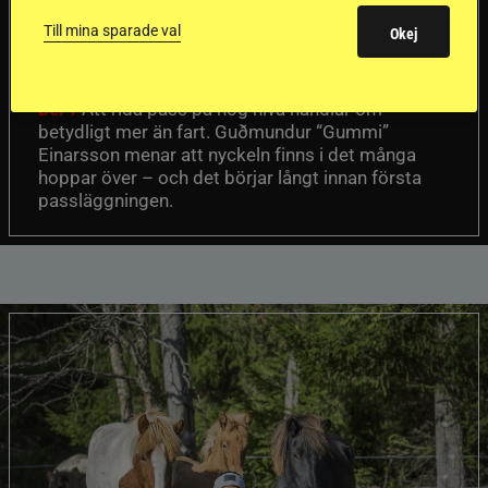
en internationell
Till mina sparade val
Okej
passhäst
Att rida pass på hög nivå handlar om
Del 1
betydligt mer än fart. Guðmundur “Gummi”
Einarsson menar att nyckeln finns i det många
hoppar över – och det börjar långt innan första
passläggningen.