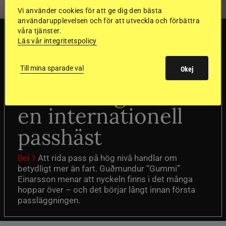
Vi använder cookies för att ge dig den bästa
användarupplevelsen och för att utveckla och förbättra
våra tjänster.
TRÄNINGSTIPS
Läs vår integritetspolicy
”Gummi” berättar:
Till mina sparade val
Okej
Första stegen mot
en internationell
passhäst
Att rida pass på hög nivå handlar om
Del 1
betydligt mer än fart. Guðmundur “Gummi”
Einarsson menar att nyckeln finns i det många
hoppar över – och det börjar långt innan första
passläggningen.