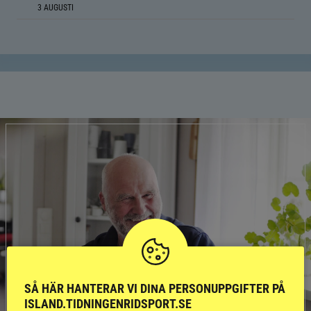
3 AUGUSTI
SÅ HÄR HANTERAR VI DINA PERSONUPPGIFTER PÅ
ISLAND.TIDNINGENRIDSPORT.SE