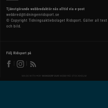
Tjänstgörande webbredaktör nås alltid via e-post
webbred@tidningenridsport.se
© Copyright Tidningsaktiebolaget Ridsport. Gäller all text
och bild.
Följ Ridsport på
MADE WITH ♥ BY
WONDERFOUR
WEBBYRÅ STOCKHOLM