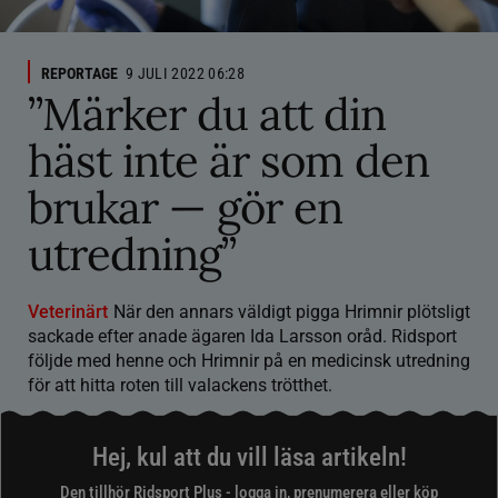
REPORTAGE
9 JULI 2022 06:28
”Märker du att din
häst inte är som den
brukar — gör en
utredning”
Veterinärt
När den annars väldigt pigga Hrimnir plötsligt
sackade efter anade ägaren Ida Larsson oråd. Ridsport
följde med henne och Hrimnir på en medicinsk utredning
för att hitta roten till valackens trötthet.
Hej, kul att du vill läsa artikeln!
Den tillhör Ridsport Plus - logga in, prenumerera eller köp