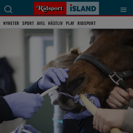
NYHETER
SPORT
AVEL
HÄSTLIV
PLAY
RIDSPORT