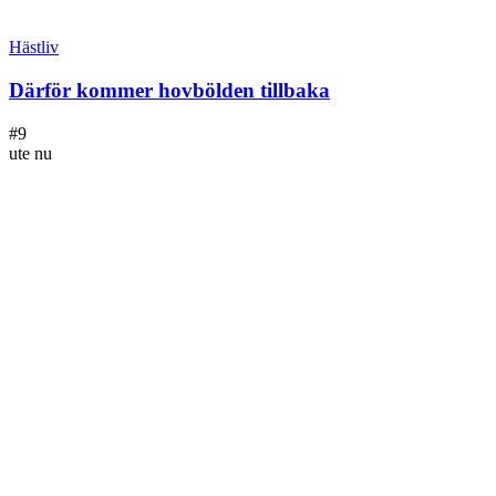
Hästliv
Därför kommer hovbölden tillbaka
#
9
ute nu