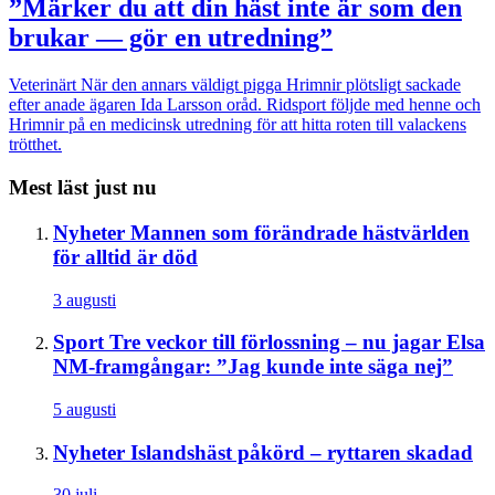
”Märker du att din häst inte är som den
brukar — gör en utredning”
Veterinärt
När den annars väldigt pigga Hrimnir plötsligt sackade
efter anade ägaren Ida Larsson oråd. Ridsport följde med henne och
Hrimnir på en medicinsk utredning för att hitta roten till valackens
trötthet.
Mest läst just nu
Nyheter
Mannen som förändrade hästvärlden
för alltid är död
3 augusti
Sport
Tre veckor till förlossning – nu jagar Elsa
NM-framgångar: ”Jag kunde inte säga nej”
5 augusti
Nyheter
Islandshäst påkörd – ryttaren skadad
30 juli