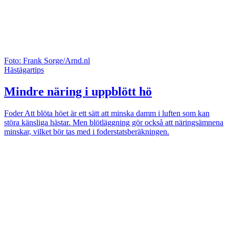
Foto: Frank Sorge/Arnd.nl
Hästägartips
Mindre näring i uppblött hö
Foder
Att blöta höet är ett sätt att minska damm i luften som kan
störa känsliga hästar. Men blötläggning gör också att näringsämnena
minskar, vilket bör tas med i foderstatsberäkningen.