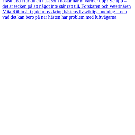
Hästhälsa
Har du en häst som hostar när ni värmer upp? Se upp –
det är tecken på att något inte står rätt till. Forskaren och veterinären
Miia Riihimäki guidar oss kring hästens livsviktiga andning – och
vad det kan bero på när hästen har problem med luftvägarna.