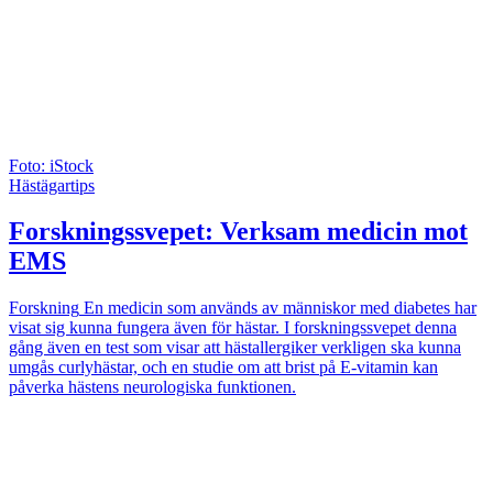
Foto: iStock
Hästägartips
Forskningssvepet: Verksam medicin mot
EMS
Forskning
En medicin som används av människor med diabetes har
visat sig kunna fungera även för hästar. I forskningssvepet denna
gång även en test som visar att hästallergiker verkligen ska kunna
umgås curlyhästar, och en studie om att brist på E-vitamin kan
påverka hästens neurologiska funktionen.