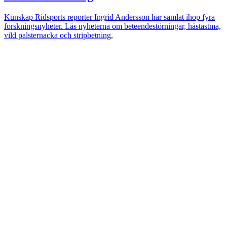
Kunskap
Ridsports reporter Ingrid Andersson har samlat ihop fyra
forskningsnyheter. Läs nyheterna om beteendestörningar, hästastma,
vild palsternacka och stripbetning,