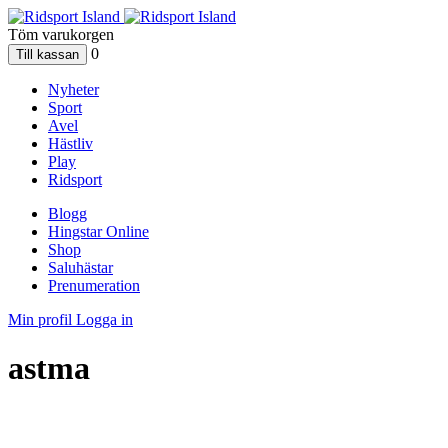
Töm varukorgen
0
Nyheter
Sport
Avel
Hästliv
Play
Ridsport
Blogg
Hingstar Online
Shop
Saluhästar
Prenumeration
Min profil
Logga in
astma