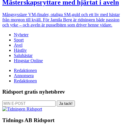
Mästerskapsryttare med hjärtat i aveln
Mångsysslare
VM-finaler, otaliga SM-guld och ett liv med hästar
från morgon till kväll. För Jamila Berg är ridningen både passion
och yrke – och aveln är pusselbiten som driver henne vidare.
Nyheter
Sport
Avel
Hästliv
Saluhästar
Hingstar Online
Redaktionen
Annonsera
Redaktionen
Ridsport gratis nyhetsbrev
Ja tack!
Tidnings AB Ridsport