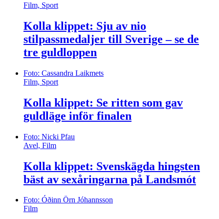
Film, Sport
Kolla klippet: Sju av nio
stilpassmedaljer till Sverige – se de
tre guldloppen
Foto: Cassandra Laikmets
Film, Sport
Kolla klippet: Se ritten som gav
guldläge inför finalen
Foto: Nicki Pfau
Avel, Film
Kolla klippet: Svenskägda hingsten
bäst av sexåringarna på Landsmót
Foto: Óðinn Örn Jóhannsson
Film