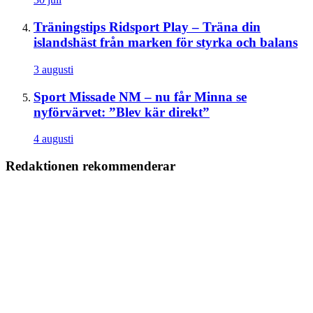
Träningstips
Ridsport Play – Träna din
islandshäst från marken för styrka och balans
3 augusti
Sport
Missade NM – nu får Minna se
nyförvärvet: ”Blev kär direkt”
4 augusti
Redaktionen rekommenderar