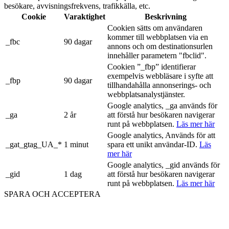
besökare, avvisningsfrekvens, trafikkälla, etc.
Cookie
Varaktighet
Beskrivning
Cookien sätts om användaren
kommer till webbplatsen via en
_fbc
90 dagar
annons och om destinationsurlen
innehåller parametern "fbclid".
Cookien ”_fbp” identifierar
exempelvis webbläsare i syfte att
_fbp
90 dagar
tillhandahålla annonserings- och
webbplatsanalystjänster.
Google analytics, _ga används för
_ga
2 år
att förstå hur besökaren navigerar
runt på webbplatsen.
Läs mer här
Google analytics, Används för att
_gat_gtag_UA_*
1 minut
spara ett unikt användar-ID.
Läs
mer här
Google analytics, _gid används för
_gid
1 dag
att förstå hur besökaren navigerar
runt på webbplatsen.
Läs mer här
SPARA OCH ACCEPTERA