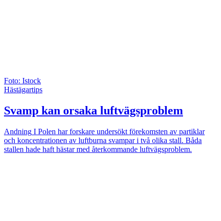
Foto: Istock
Hästägartips
Svamp kan orsaka luftvägsproblem
Andning
I Polen har forskare undersökt förekomsten av partiklar
och koncentrationen av luftburna svampar i två olika stall. Båda
stallen hade haft hästar med återkommande luftvägsproblem.