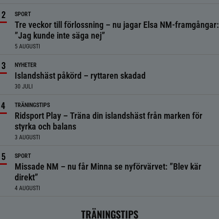
SPORT
Tre veckor till förlossning – nu jagar Elsa NM-framgångar:
”Jag kunde inte säga nej”
5 AUGUSTI
NYHETER
Islandshäst påkörd – ryttaren skadad
30 JULI
TRÄNINGSTIPS
Ridsport Play – Träna din islandshäst från marken för
styrka och balans
3 AUGUSTI
SPORT
Missade NM – nu får Minna se nyförvärvet: ”Blev kär
direkt”
4 AUGUSTI
TRÄNINGSTIPS