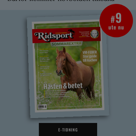
9
#
ute nu
E-TIDNING