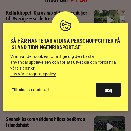
Kolla klippet: Sju av nio stilpassmedaljer
till Sverige – se de tre guldloppen
Kolla klippet: Se ritten som gav guldläge
SÅ HÄR HANTERAR VI DINA PERSONUPPGIFTER PÅ
inför finalen
ISLAND.TIDNINGENRIDSPORT.SE
Vi använder cookies för att ge dig den bästa
användarupplevelsen och för att utveckla och förbättra
Kolla klippet: Svenskägda hingsten bäst
våra tjänster.
av sexåringarna på Landsmót
Läs vår integritetspolicy
Till mina sparade val
Okej
Kolla klippet: Gljátoppur-dotterns
historiska bedömning
Svensk bakom världens högst bedömda
islandshäst