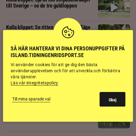
till Sverige – se de tre guldloppen
Kolla klippet: Se ritten som gav guldläge
inför finalen
SÅ HÄR HANTERAR VI DINA PERSONUPPGIFTER PÅ
Kolla klippet: Svenskägda hingsten bäst
ISLAND.TIDNINGENRIDSPORT.SE
av sexåringarna på Landsmót
Vi använder cookies för att ge dig den bästa
användarupplevelsen och för att utveckla och förbättra
våra tjänster.
Kolla klippet: Gljátoppur-dotterns
Läs vår integritetspolicy
historiska bedömning
Till mina sparade val
Okej
Svensk bakom världens högst bedömda
islandshäst