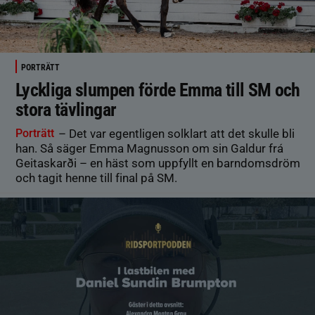
PORTRÄTT
Lyckliga slumpen förde Emma till SM och
stora tävlingar
Porträtt
– Det var egentligen solklart att det skulle bli
han. Så säger Emma Magnusson om sin Galdur frá
Geitaskarði – en häst som uppfyllt en barndomsdröm
och tagit henne till final på SM.