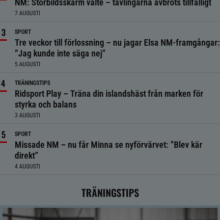
NM: Storbildsskärm välte – tävlingarna avbröts tillfälligt
7 AUGUSTI
SPORT
Tre veckor till förlossning – nu jagar Elsa NM-framgångar:
”Jag kunde inte säga nej”
5 AUGUSTI
TRÄNINGSTIPS
Ridsport Play – Träna din islandshäst från marken för
styrka och balans
3 AUGUSTI
SPORT
Missade NM – nu får Minna se nyförvärvet: ”Blev kär
direkt”
4 AUGUSTI
TRÄNINGSTIPS