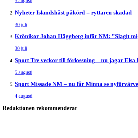
3 augusti
Nyheter
Islandshäst påkörd – ryttaren skadad
30 juli
Krönikor
Johan Häggberg inför NM: ”Slagit m
30 juli
Sport
Tre veckor till förlossning – nu jagar El
5 augusti
Sport
Missade NM – nu får Minna se nyförvärvet
4 augusti
Redaktionen rekommenderar