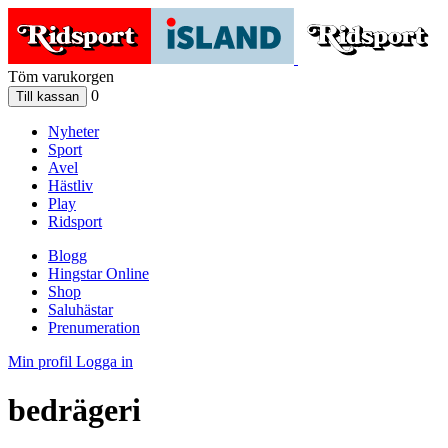
Töm varukorgen
0
Nyheter
Sport
Avel
Hästliv
Play
Ridsport
Blogg
Hingstar Online
Shop
Saluhästar
Prenumeration
Min profil
Logga in
bedrägeri