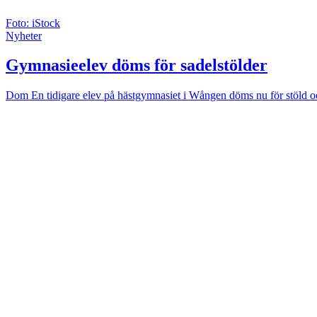
Foto: iStock
Nyheter
Gymnasieelev döms för sadelstölder
Dom
En tidigare elev på hästgymnasiet i Wången döms nu för stöld och be