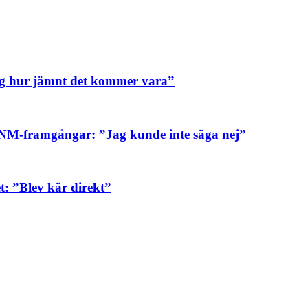
ig hur jämnt det kommer vara”
sa NM-framgångar: ”Jag kunde inte säga nej”
: ”Blev kär direkt”