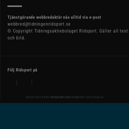
Tjänstgörande webbredaktör nås alltid via e-post
webbred@tidningenridsport.se
© Copyright Tidningsaktiebolaget Ridsport. Gäller all text
och bild.
Följ Ridsport på
MADE WITH ♥ BY
WONDERFOUR
WEBBYRÅ STOCKHOLM