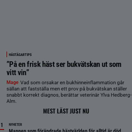
HÄSTÄGARTIPS
”På en frisk häst ser bukvätskan ut som
vitt vin”
Mage
Vad som orsakar en bukhinneinflammation går
sällan att fastställa men ett prov på bukvätskan ställer
snabbt korrekt diagnos, berättar veterinär Ylva Hedberg-
Alm.
MEST LÄST JUST NU
NYHETER
Mannen som förändrade hästvärlden för alltid är död