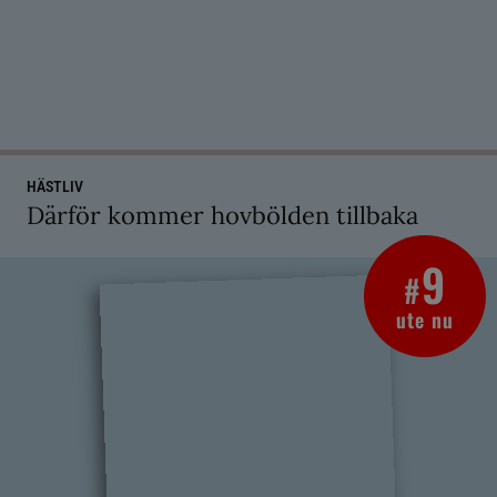
HÄSTLIV
Därför kommer hovbölden tillbaka
9
#
ute nu