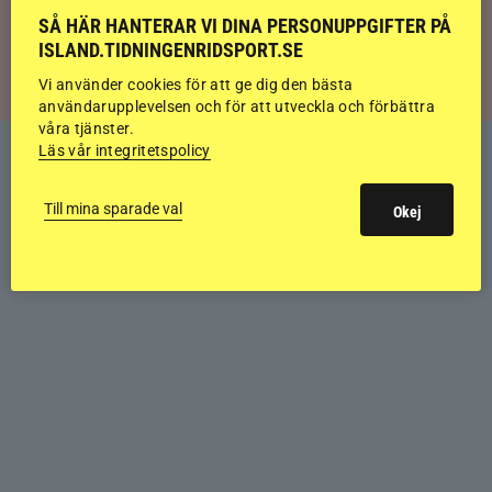
Svensk bakom världens högst bedömda
SÅ HÄR HANTERAR VI DINA PERSONUPPGIFTER PÅ
islandshäst
ISLAND.TIDNINGENRIDSPORT.SE
Vi använder cookies för att ge dig den bästa
användarupplevelsen och för att utveckla och förbättra
våra tjänster.
Läs vår integritetspolicy
Till mina sparade val
Okej