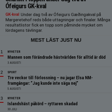
Ófeigurs GK-kval
GK-kval
Under dag två av Ófeigurs Gæðingakval på
Margeretehof reds både uttagningar och finaler. Många
resultatlistor fick en topp som påminde mycket om
lördagens tävlingar.
MEST LÄST JUST NU
NYHETER
Mannen som förändrade hästvärlden för alltid är död
3 AUGUSTI
SPORT
Tre veckor till förlossning – nu jagar Elsa NM-
framgångar: ”Jag kunde inte säga nej”
5 AUGUSTI
NYHETER
Islandshäst påkörd – ryttaren skadad
30 JULI