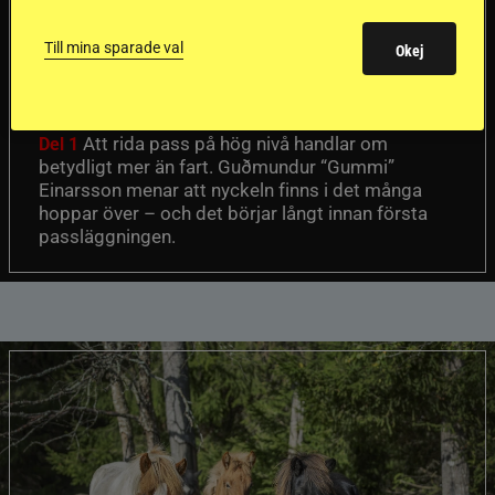
Första stegen mot
en internationell
Till mina sparade val
Okej
passhäst
Att rida pass på hög nivå handlar om
Del 1
betydligt mer än fart. Guðmundur “Gummi”
Einarsson menar att nyckeln finns i det många
hoppar över – och det börjar långt innan första
passläggningen.