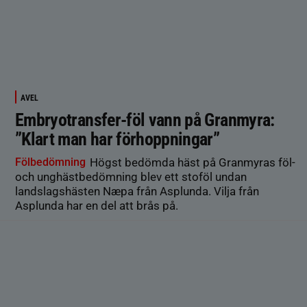
AVEL
Embryotransfer-föl vann på Granmyra:
”Klart man har förhoppningar”
Fölbedömning
Högst bedömda häst på Granmyras föl-
och unghästbedömning blev ett stoföl undan
landslagshästen Næpa från Asplunda. Vilja från
Asplunda har en del att brås på.