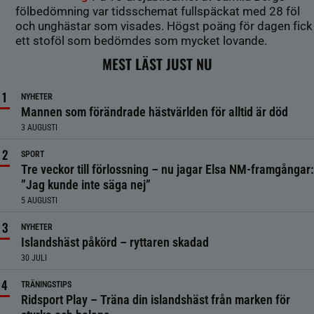
fölbedömning var tidsschemat fullspäckat med 28 föl
och unghästar som visades. Högst poäng för dagen fick
ett stoföl som bedömdes som mycket lovande.
MEST LÄST JUST NU
NYHETER
Mannen som förändrade hästvärlden för alltid är död
3 AUGUSTI
SPORT
Tre veckor till förlossning – nu jagar Elsa NM-framgångar:
”Jag kunde inte säga nej”
5 AUGUSTI
NYHETER
Islandshäst påkörd – ryttaren skadad
30 JULI
TRÄNINGSTIPS
Ridsport Play – Träna din islandshäst från marken för