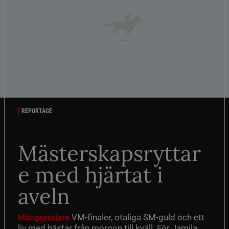
REPORTAGE
Mästerskapsryttar
e med hjärtat i
aveln
VM-finaler, otaliga SM-guld och ett
Mångsysslare
liv med hästar från morgon till kväll. För Jamila