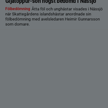
Gljátoppur-son högst bedömd i Nässjö
Fölbedömning
Åtta föl och unghästar visades i Nässjö
när Skattegårdens islandshästar anordnade sin
fölbedömning med avelsledaren Heimir Gunnarsson
som domare.