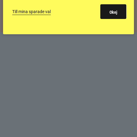
Svensk bakom världens högst bedömda
islandshäst
Till mina sparade val
Okej