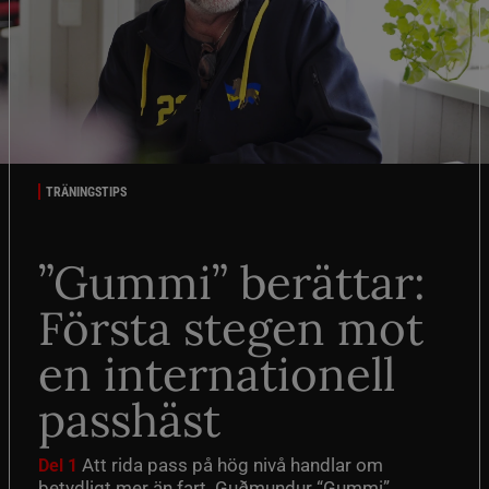
TRÄNINGSTIPS
”Gummi” berättar:
Första stegen mot
en internationell
passhäst
Att rida pass på hög nivå handlar om
Del 1
betydligt mer än fart. Guðmundur “Gummi”