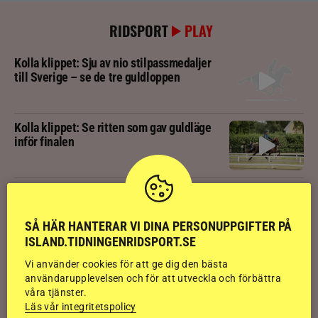
RIDSPORT
PLAY
Kolla klippet: Sju av nio stilpassmedaljer
till Sverige – se de tre guldloppen
Kolla klippet: Se ritten som gav guldläge
inför finalen
Kolla klippet: Svenskägda hingsten bäst
av sexåringarna på Landsmót
SÅ HÄR HANTERAR VI DINA PERSONUPPGIFTER PÅ
ISLAND.TIDNINGENRIDSPORT.SE
Kolla klippet: Gljátoppur-dotterns
Vi använder cookies för att ge dig den bästa
historiska bedömning
användarupplevelsen och för att utveckla och förbättra
våra tjänster.
Läs vår integritetspolicy