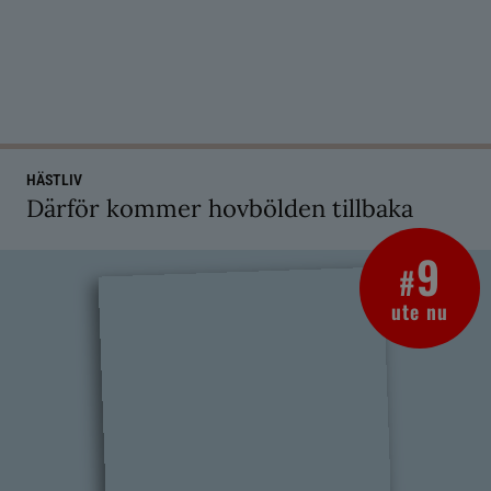
HÄSTLIV
Därför kommer hovbölden tillbaka
9
#
ute nu