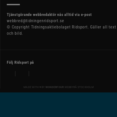
Tjänstgörande webbredaktör nås alltid via e-post
webbred@tidningenridsport.se
© Copyright Tidningsaktiebolaget Ridsport. Gäller all text
och bild.
Följ Ridsport på
MADE WITH ♥ BY
WONDERFOUR
WEBBYRÅ STOCKHOLM