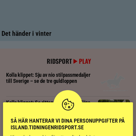
Det händer i vinter
RIDSPORT
PLAY
Kolla klippet: Sju av nio stilpassmedaljer
till Sverige – se de tre guldloppen
Kolla klippet: Se ritten som gav guldläge
inför finalen
SÅ HÄR HANTERAR VI DINA PERSONUPPGIFTER PÅ
ISLAND.TIDNINGENRIDSPORT.SE
Kolla klippet: Svenskägda hingsten bäst