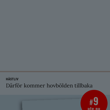
HÄSTLIV
Därför kommer hovbölden tillbaka
9
#
ute nu