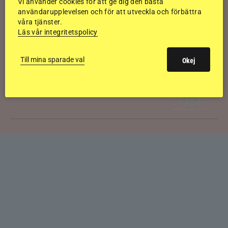
av sexåringarna på Landsmót
Vi använder cookies för att ge dig den bästa
användarupplevelsen och för att utveckla och förbättra
våra tjänster.
Läs vår integritetspolicy
Kolla klippet: Gljátoppur-dotterns
historiska bedömning
Till mina sparade val
Okej
Svensk bakom världens högst bedömda
islandshäst