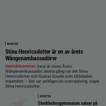
NYHETER
Stina Henricsdotter är en av årets
Wångenambassadörer
Uppmärksammas
Varje år utses Årets
Wångenambassadör, denna gång var det Stina
Henricsdotter och Gustav Goude som tilldelades
stipendiet. – Det var verkligen en överraskning, säger
Stina Henricsdotter.
NYHETER
Stockholmsgymnasium satsar på