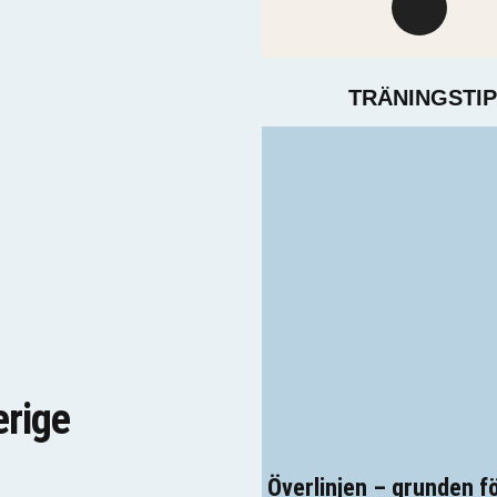
TRÄNINGSTI
erige
Överlinjen – grunden f