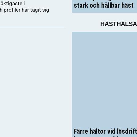
äktigaste i
stark och hållbar häst
 profiler har tagit sig
HÄSTHÄLSA
Färre hältor vid lösdri