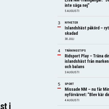
inte säga nej”
5 AUGUSTI
NYHETER
Islandshäst påkörd – ry
skadad
30 JULI
TRÄNINGSTIPS
Ridsport Play – Träna di
islandshäst från marken
och balans
3 AUGUSTI
SPORT
Missade NM – nu får Mi
nyförvärvet: ”Blev kär di
4 AUGUSTI
st i