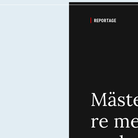
REPORTAGE
Mäste
re me