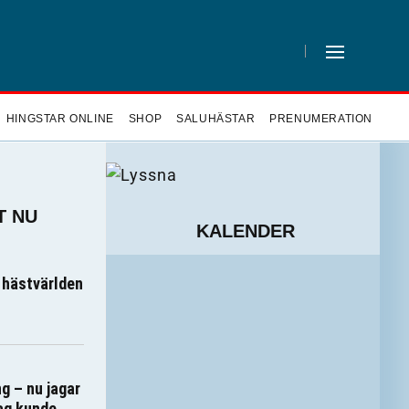
HINGSTAR ONLINE
SHOP
SALUHÄSTAR
PRENUMERATION
T NU
KALENDER
hästvärlden
ng – nu jagar
ag kunde