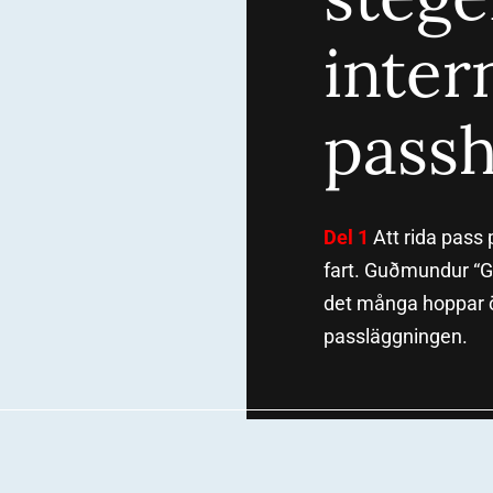
inter
passh
Del 1
Att rida pass 
fart. Guðmundur “G
det många hoppar öv
passläggningen.