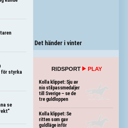
ttaren
Det händer i vinter
n
RIDSPORT
PLAY
 för styrka
Kolla klippet: Sju av
nio stilpassmedaljer
till Sverige – se de
tre guldloppen
nna se
rekt”
Kolla klippet: Se
ritten som gav
guldläge inför